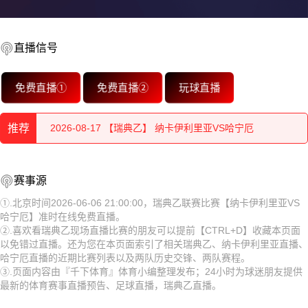
直播信号
2026-08-18 【瑞典乙】 纳卡伊利里亚VS哈宁厄
免费直播①
免费直播②
玩球直播
2026-08-18 【瑞典乙】 纳卡伊利里亚VS哈宁厄
推荐
2026-08-17 【瑞典乙】 纳卡伊利里亚VS哈宁厄
2026-08-17 【瑞典乙】 纳卡伊利里亚VS哈宁厄
2026-08-18 【瑞典乙】 纳卡伊利里亚VS哈宁厄
赛事源
2026-08-17 【瑞典乙】 纳卡伊利里亚VS哈宁厄
2026-08-18 【瑞典乙】 纳卡伊利里亚VS哈宁厄
①.北京时间2026-06-06 21:00:00，瑞典乙联赛比赛【纳卡伊利里亚VS
哈宁厄】准时在线免费直播。
2026-08-17 【瑞典乙】 纳卡伊利里亚VS哈宁厄
2026-08-17 【瑞典乙】 纳卡伊利里亚VS哈宁厄
②.喜欢看瑞典乙现场直播比赛的朋友可以提前【CTRL+D】收藏本页面
以免错过直播。还为您在本页面索引了相关瑞典乙、纳卡伊利里亚直播、
2026-08-17 【瑞典乙】 纳卡伊利里亚VS哈宁厄
2026-08-17 【瑞典乙】 纳卡伊利里亚VS哈宁厄
哈宁厄直播的近期比赛列表以及两队历史交锋、两队赛程。
③.页面内容由『千下体育』体育小编整理发布；24小时为球迷朋友提供
2026-08-17 【瑞典乙】 纳卡伊利里亚VS哈宁厄
2026-08-17 【瑞典乙】 纳卡伊利里亚VS哈宁厄
最新的体育赛事直播预告、足球直播，瑞典乙直播。
2026-08-17 【瑞典乙】 纳卡伊利里亚VS哈宁厄
2026-08-17 【瑞典乙】 纳卡伊利里亚VS哈宁厄