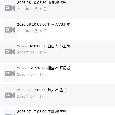
2026-08-10 03:30 山猫VS飞翼
2026年-08月-10日
2026-08-10 03:00 神秘人VS水星
2026年-08月-10日
2026-08-10 00:30 自由人VS王牌
2026年-08月-10日
2026-07-17 10:00 掘金VS开拓者
2026年-07月-17日
2026-07-17 09:00 热火VS猛龙
2026年-07月-17日
2026-07-17 08:00 老鹰VS灰熊