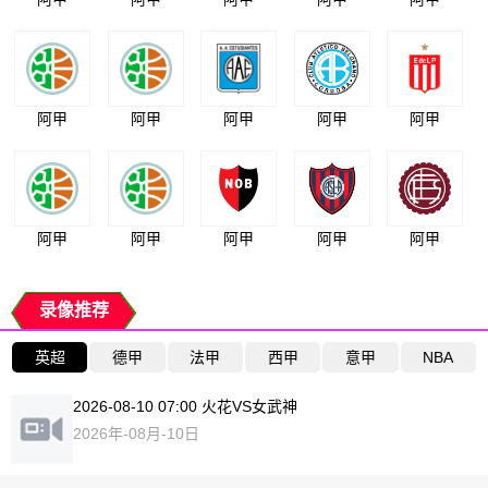
阿甲
阿甲
阿甲
阿甲
阿甲
阿甲
阿甲
阿甲
阿甲
阿甲
录像推荐
英超
德甲
法甲
西甲
意甲
NBA
2026-08-10 07:00 火花VS女武神
2026年-08月-10日