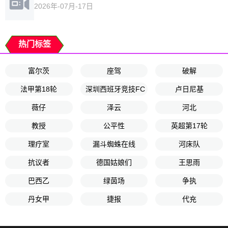
2026年-07月-17日
热门标签
富尔茨
座驾
破解
法甲第18轮
深圳西班牙竞技FC
卢日尼基
薇仔
泽云
河北
教授
公平性
英超第17轮
理疗室
漏斗蜘蛛在线
河床队
抗议者
德国姑娘们
王思雨
巴西乙
绿茵场
争执
丹女甲
捷报
代充