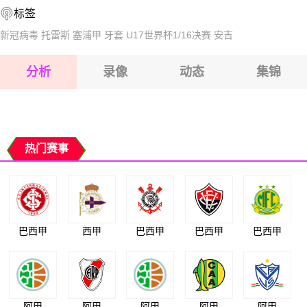
标签
2026-08-17 【瑞典乙】 纳卡伊利里亚VS哈宁厄
2026-08-17 【瑞典乙】 纳卡伊利里亚VS哈宁厄
新冠病毒
托雷斯
塞浦甲
牙套
U17世界杯1/16决赛
安吉
2026-08-17 【瑞典乙】 纳卡伊利里亚VS哈宁厄
分析
录像
动态
集锦
2026-08-17 【瑞典乙】 纳卡伊利里亚VS哈宁厄
2026-08-17 【瑞典乙】 纳卡伊利里亚VS哈宁厄
热门赛事
巴西甲
西甲
巴西甲
巴西甲
巴西甲
阿甲
阿甲
阿甲
阿甲
阿甲