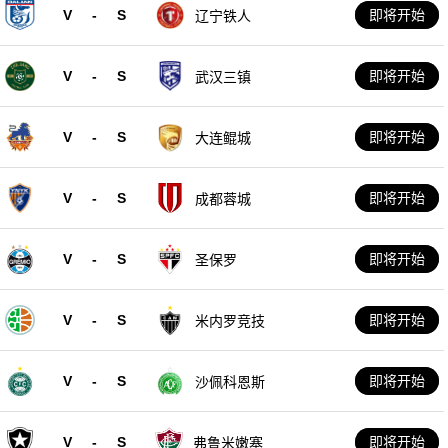
V
-
S
即将开始
辽宁铁人
V
-
S
即将开始
武汉三镇
V
-
S
即将开始
大连鲲城
V
-
S
即将开始
成都蓉城
V
-
S
即将开始
圣保罗
V
-
S
即将开始
米内罗竞技
V
-
S
即将开始
沙佩科恩斯
V
-
S
即将开始
弗鲁米嫩塞