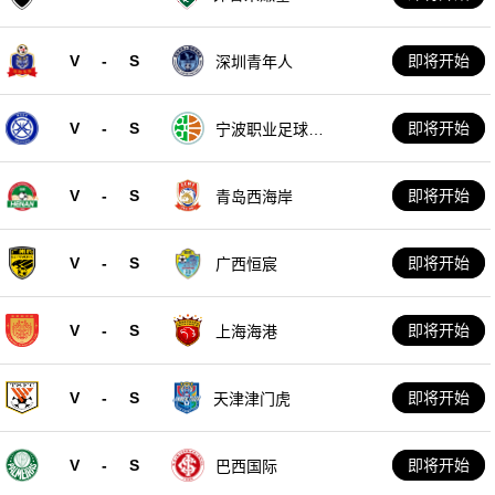
V
-
S
即将开始
深圳青年人
V
-
S
即将开始
宁波职业足球俱
乐部
V
-
S
即将开始
青岛西海岸
V
-
S
即将开始
广西恒宸
V
-
S
即将开始
上海海港
V
-
S
即将开始
天津津门虎
V
-
S
即将开始
巴西国际