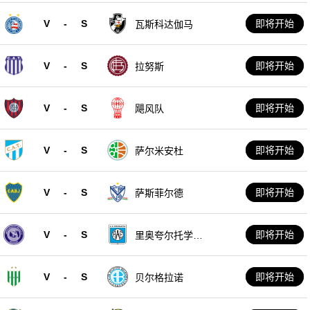
V
-
S
即将开始
瓦斯科达伽马
V
-
S
即将开始
拉努斯
V
-
S
即将开始
飓风队
V
-
S
即将开始
萨尔米安杜
V
-
S
即将开始
萨斯菲尔德
V
-
S
即将开始
里奥夸尔托学生
队
V
-
S
即将开始
贝尔格拉诺