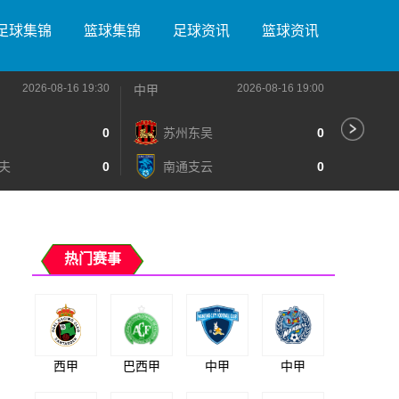
足球集锦
篮球集锦
足球资讯
篮球资讯
2026-08-16 19:30
2026-08-16 19:00
中甲
中甲
0
苏州东吴
0
深
夫
0
南通支云
0
宁
热门赛事
西甲
巴西甲
中甲
中甲