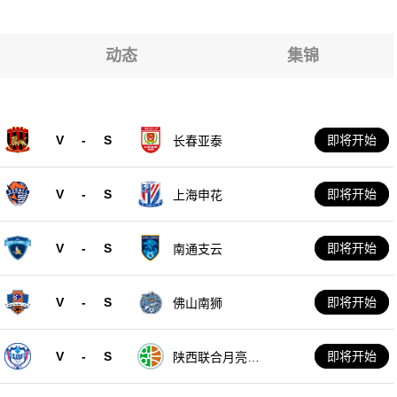
动态
集锦
V
-
S
即将开始
长春亚泰
V
-
S
即将开始
上海申花
V
-
S
即将开始
南通支云
V
-
S
即将开始
佛山南狮
V
-
S
即将开始
陕西联合月亮泊
队