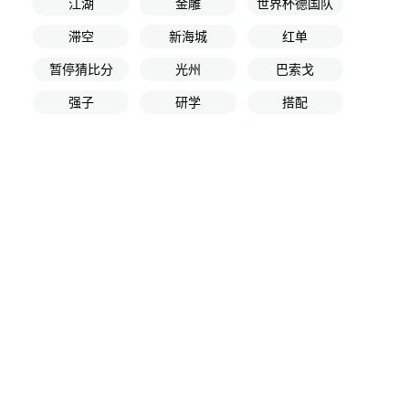
江湖
金雕
世界杯德国队
滞空
新海城
红单
暂停猜比分
光州
巴索戈
强子
研学
搭配