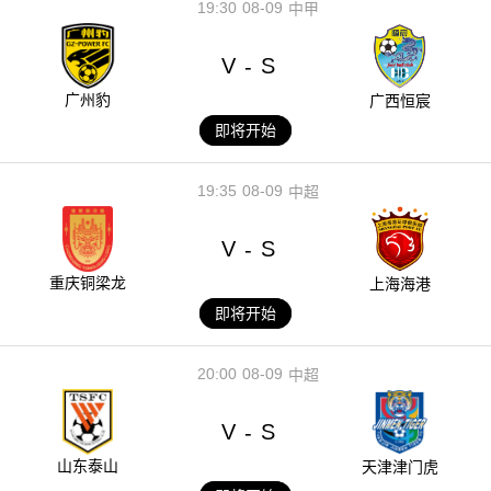
19:30
08-09
中甲
V
S
-
广州豹
广西恒宸
即将开始
19:35
08-09
中超
V
S
-
重庆铜梁龙
上海海港
即将开始
20:00
08-09
中超
V
S
-
山东泰山
天津津门虎