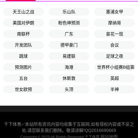
天王山之战
乐山队
塞浦女甲
美国对伊朗
粉色神预测
摩纳哥
南联杯
广东
昙花一现
开发团队
德甲豪门
会议
跳球
易建联
足球之夜
预测图片
海港
世界杯小组赛B组第3
五台
休斯敦
英超
世女欧预
头顶
半神
千下体育✅本站所有资讯内容均收集于互联网,如有侵权内容或不妥之
处,请您联系我们删除。敬请谅解!QQ2016690669
网站地图
Copyright © 2025 All Rights Reserved 千下体育