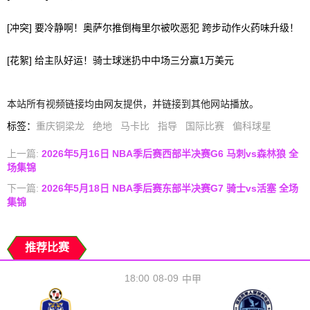
[冲突] 要冷静啊！奥萨尔推倒梅里尔被吹恶犯 跨步动作火药味升级！
[花絮] 给主队好运！骑士球迷扔中中场三分赢1万美元
本站所有视频链接均由网友提供，并链接到其他网站播放。
标签
：
重庆铜梁龙
绝地
马卡比
指导
国际比赛
偏科球星
上一篇:
2026年5月16日 NBA季后赛西部半决赛G6 马刺vs森林狼 全
场集锦
下一篇:
2026年5月18日 NBA季后赛东部半决赛G7 骑士vs活塞 全场
集锦
推荐比赛
18:00
08-09
中甲