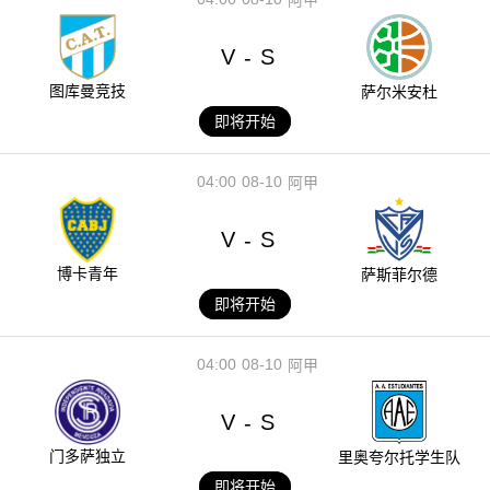
V
S
-
图库曼竞技
萨尔米安杜
即将开始
04:00
08-10
阿甲
V
S
-
博卡青年
萨斯菲尔德
即将开始
04:00
08-10
阿甲
V
S
-
门多萨独立
里奥夸尔托学生队
即将开始