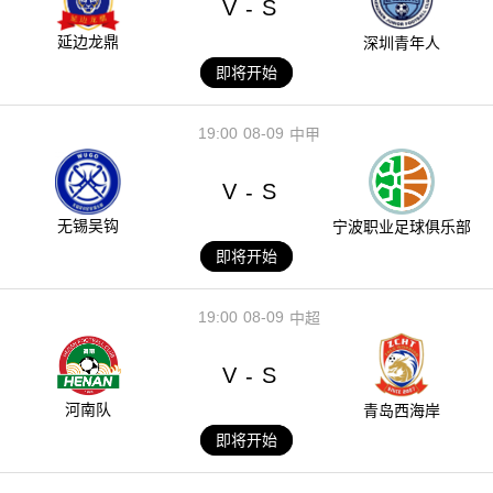
V
S
-
延边龙鼎
深圳青年人
即将开始
19:00
08-09
中甲
V
S
-
无锡吴钩
宁波职业足球俱乐部
即将开始
19:00
08-09
中超
V
S
-
河南队
青岛西海岸
即将开始