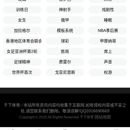
训练日
神射手
戏剧性
女生
俄甲
睡眠
加拉格尔
模板系统
NBA季后赛
香港地区体育会联会
球彩
甲摩纳哥
女足亚洲杯第2轮
胜局
席上
足球精神
费雷尔
声音
世界杯首次
戈亚尼恩斯
权游
千下体育✅本站所有资讯内容均收集于互联网,如有侵权内容或不妥之
处,请您联系我们删除。敬请谅解!QQ2016690669
网站地图
Copyright © 2025 All Rights Reserved 千下体育