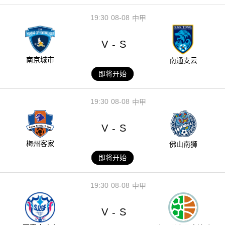
19:30
08-08
中甲
V
S
-
南京城市
南通支云
即将开始
19:30
08-08
中甲
V
S
-
梅州客家
佛山南狮
即将开始
19:30
08-08
中甲
V
S
-