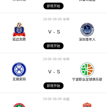
即将开始
18:00
08-09
中甲
V
S
-
延边龙鼎
深圳青年人
即将开始
19:00
08-09
中甲
V
S
-
无锡吴钩
宁波职业足球俱乐部
即将开始
19:00
08-09
中超