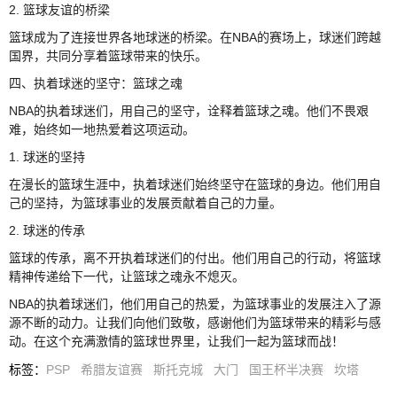
2. 篮球友谊的桥梁
篮球成为了连接世界各地球迷的桥梁。在NBA的赛场上，球迷们跨越
国界，共同分享着篮球带来的快乐。
四、执着球迷的坚守：篮球之魂
NBA的执着球迷们，用自己的坚守，诠释着篮球之魂。他们不畏艰
难，始终如一地热爱着这项运动。
1. 球迷的坚持
在漫长的篮球生涯中，执着球迷们始终坚守在篮球的身边。他们用自
己的坚持，为篮球事业的发展贡献着自己的力量。
2. 球迷的传承
篮球的传承，离不开执着球迷们的付出。他们用自己的行动，将篮球
精神传递给下一代，让篮球之魂永不熄灭。
NBA的执着球迷们，他们用自己的热爱，为篮球事业的发展注入了源
源不断的动力。让我们向他们致敬，感谢他们为篮球带来的精彩与感
动。在这个充满激情的篮球世界里，让我们一起为篮球而战！
标签
：
PSP
希腊友谊赛
斯托克城
大门
国王杯半决赛
坎塔