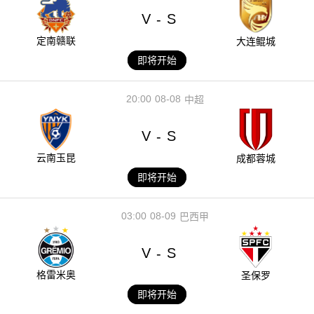
V
S
-
定南赣联
大连鲲城
即将开始
20:00
08-08
中超
V
S
-
云南玉昆
成都蓉城
即将开始
03:00
08-09
巴西甲
V
S
-
格雷米奥
圣保罗
即将开始