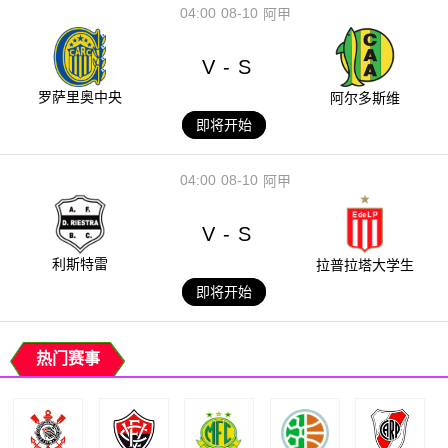
04:00
08-10
阿甲
V
S
-
罗萨里奥中央
阿尔多斯维
即将开始
04:00
08-10
阿甲
V
S
-
利斯特雷
拉普拉塔大学生
即将开始
热门赛事