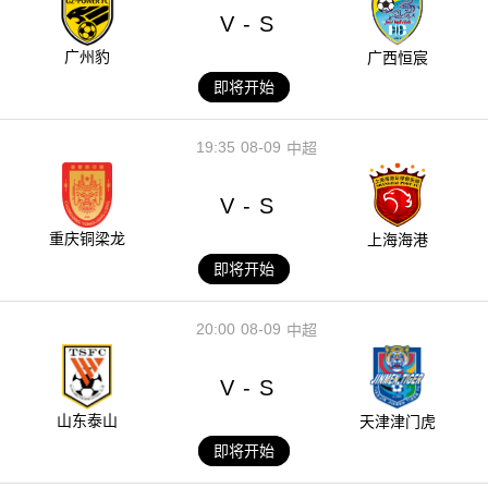
V
S
-
广州豹
广西恒宸
即将开始
19:35
08-09
中超
V
S
-
重庆铜梁龙
上海海港
即将开始
20:00
08-09
中超
V
S
-
山东泰山
天津津门虎
即将开始