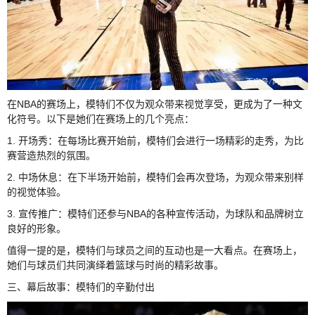
在NBA的赛场上，模特们不仅为观众带来视觉享受，更成为了一种文
化符号。以下是她们在赛场上的几个亮点：
1. 开场秀：在每场比赛开始前，模特们会进行一场精彩的走秀，为比
赛营造热烈的氛围。
2. 中场休息：在下半场开始前，模特们会再次登场，为观众带来别样
的视觉体验。
3. 宣传推广：模特们还参与NBA的各种宣传活动，为球队和品牌树立
良好的形象。
值得一提的是，模特们与球员之间的互动也是一大看点。在赛场上，
她们与球员们共同演绎着篮球与时尚的精彩故事。
三、幕后故事：模特们的辛勤付出