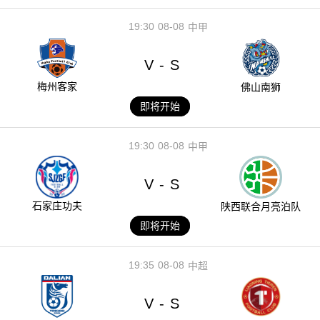
19:30
08-08
中甲
V
S
-
梅州客家
佛山南狮
即将开始
19:30
08-08
中甲
V
S
-
石家庄功夫
陕西联合月亮泊队
即将开始
19:35
08-08
中超
V
S
-