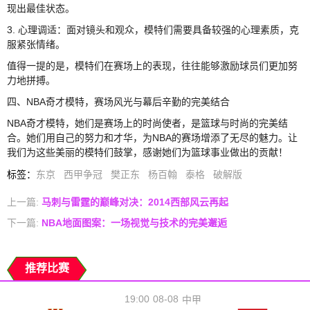
现出最佳状态。
3. 心理调适：面对镜头和观众，模特们需要具备较强的心理素质，克
服紧张情绪。
值得一提的是，模特们在赛场上的表现，往往能够激励球员们更加努
力地拼搏。
四、NBA奇才模特，赛场风光与幕后辛勤的完美结合
NBA奇才模特，她们是赛场上的时尚使者，是篮球与时尚的完美结
合。她们用自己的努力和才华，为NBA的赛场增添了无尽的魅力。让
我们为这些美丽的模特们鼓掌，感谢她们为篮球事业做出的贡献！
标签
：
东京
西甲争冠
樊正东
杨百翰
泰格
破解版
上一篇:
马刺与雷霆的巅峰对决：2014西部风云再起
下一篇:
NBA地面图案：一场视觉与技术的完美邂逅
推荐比赛
19:00
08-08
中甲