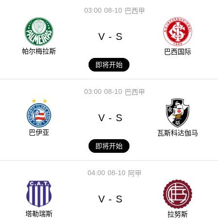
03:00
08-10
巴西甲
V
S
-
帕尔梅拉斯
巴西国际
即将开始
03:00
08-10
巴西甲
V
S
-
巴伊亚
瓦斯科达伽马
即将开始
04:00
08-10
阿甲
V
S
-
塔勒瑞斯
拉努斯