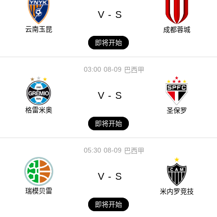
V
S
-
云南玉昆
成都蓉城
即将开始
03:00
08-09
巴西甲
V
S
-
格雷米奥
圣保罗
即将开始
05:30
08-09
巴西甲
V
S
-
瑞模贝雷
米内罗竞技
即将开始