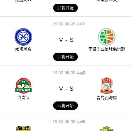
深圳青年人
即将开始
19:00
08-09
中甲
V
S
-
无锡吴钩
宁波职业足球俱乐部
即将开始
19:00
08-09
中超
V
S
-
河南队
青岛西海岸
即将开始
19:30
08-09
中甲