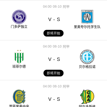
04:00
08-10
阿甲
V
S
-
门多萨独立
里奥夸尔托学生队
即将开始
04:00
08-10
阿甲
V
S
-
班菲尔德
贝尔格拉诺
即将开始
04:00
08-10
阿甲
V
S
-
罗萨里奥中央
阿尔多斯维