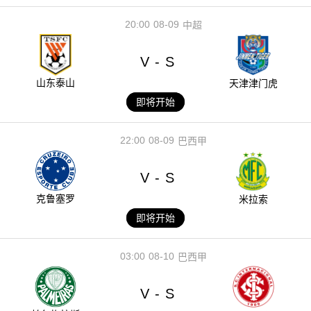
20:00
08-09
中超
V
S
-
山东泰山
天津津门虎
即将开始
22:00
08-09
巴西甲
V
S
-
克鲁塞罗
米拉索
即将开始
03:00
08-10
巴西甲
V
S
-