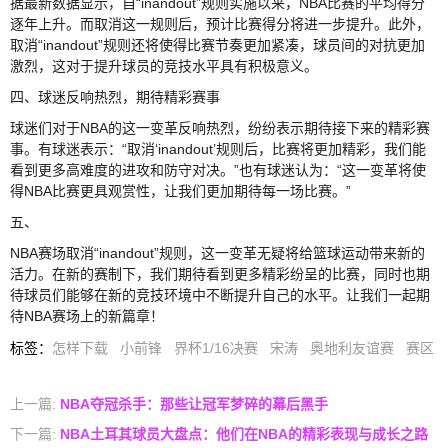
据最新数据显示，自“inandout”规则实施以来，NBA比赛的平均得分
逐年上升。而取消这一规则后，预计比赛得分将进一步提升。此外，
取消“inandout”规则还将使得比赛节奏更加紧凑，球员间的对抗更加
激烈，这对于提升球员的竞技水平具有积极意义。
四、球迷反响热烈，期待精彩赛事
球迷们对于NBA的这一变革反响热烈，纷纷表示期待接下来的精彩赛
事。有球迷表示：“取消‘inandout’规则后，比赛将更加精彩，我们能
看到更多高难度的进攻和防守对决。”也有球迷认为：“这一变革将使
得NBA比赛更具观赏性，让我们更加期待每一场比赛。”
五、
NBA赛场取消“inandout”规则，这一变革无疑将给篮球运动带来新的
活力。在新的赛制下，我们期待看到更多精彩纷呈的比赛，同时也期
待球员们能够在新的竞技环境中不断提升自己的水平。让我们一起期
待NBA赛场上的新篇章！
标签
：
怎样下载
小前锋
界杯1/16决赛
宋涛
奥地利友谊赛
赛区
上一篇:
NBA夺冠杀手：那些让冠军梦碎的幕后黑手
下一篇:
NBA土耳其球员大盘点：他们在NBA的精彩表现与成长之路