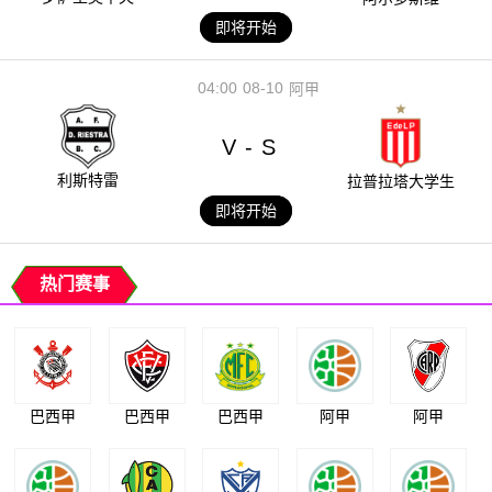
即将开始
04:00
08-10
阿甲
V
S
-
利斯特雷
拉普拉塔大学生
即将开始
热门赛事
巴西甲
巴西甲
巴西甲
阿甲
阿甲