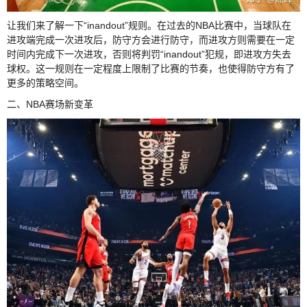
让我们来了解一下“inandout”规则。在过去的NBA比赛中，当球队在
进攻端完成一次进攻后，防守方会进行防守，而进攻方则需要在一定
时间内完成下一次进攻，否则将判罚“inandout”犯规，即进攻方失去
球权。这一规则在一定程度上限制了比赛的节奏，也使得防守方有了
更多的策略空间。
二、NBA赛场新变革