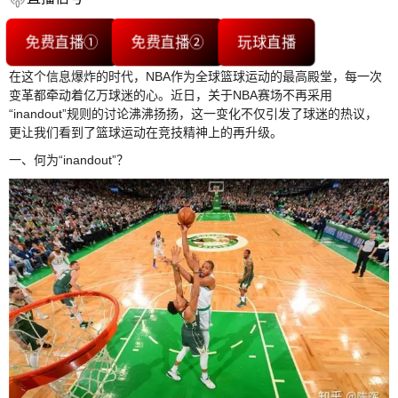
免费直播①
免费直播②
玩球直播
在这个信息爆炸的时代，NBA作为全球篮球运动的最高殿堂，每一次
变革都牵动着亿万球迷的心。近日，关于NBA赛场不再采用
“inandout”规则的讨论沸沸扬扬，这一变化不仅引发了球迷的热议，
更让我们看到了篮球运动在竞技精神上的再升级。
一、何为“inandout”？