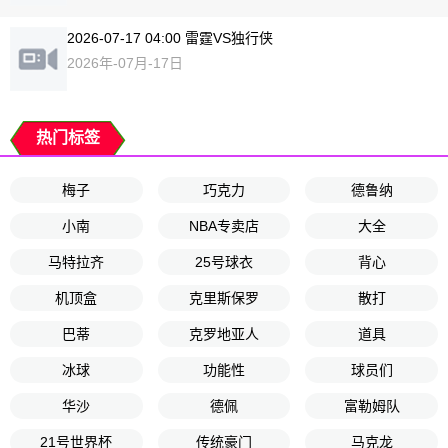
2026-07-17 04:00 雷霆VS独行侠
2026年-07月-17日
热门标签
梅子
巧克力
德鲁纳
小南
NBA专卖店
大全
马特拉齐
25号球衣
背心
机顶盒
克里斯保罗
散打
巴蒂
克罗地亚人
道具
冰球
功能性
球员们
华沙
德佩
富勒姆队
21号世界杯
传统豪门
马克龙