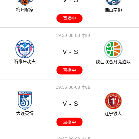
V
S
-
梅州客家
佛山南狮
直播中
19:30
08-08
中甲
V
S
-
石家庄功夫
陕西联合月亮泊队
直播中
19:35
08-08
中超
V
S
-
大连英博
辽宁铁人
直播中
19:35
08-08