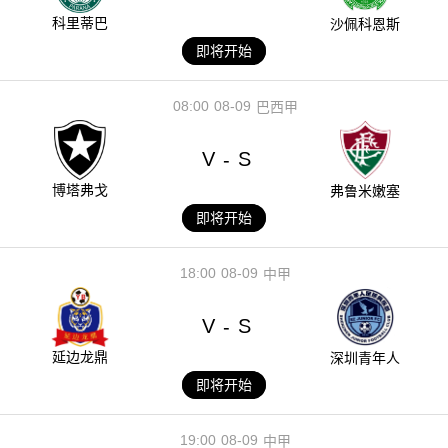
科里蒂巴
沙佩科恩斯
即将开始
08:00
08-09
巴西甲
V
S
-
博塔弗戈
弗鲁米嫩塞
即将开始
18:00
08-09
中甲
V
S
-
延边龙鼎
深圳青年人
即将开始
19:00
08-09
中甲