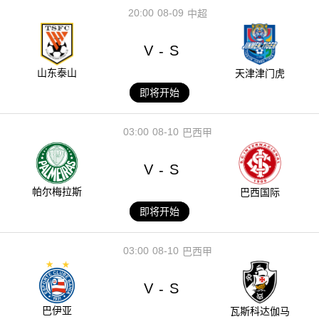
20:00
08-09
中超
V
S
-
山东泰山
天津津门虎
即将开始
03:00
08-10
巴西甲
V
S
-
帕尔梅拉斯
巴西国际
即将开始
03:00
08-10
巴西甲
V
S
-
巴伊亚
瓦斯科达伽马