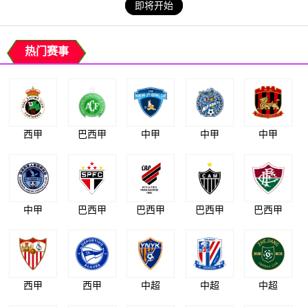
即将开始
热门赛事
西甲
巴西甲
中甲
中甲
中甲
中甲
巴西甲
巴西甲
巴西甲
巴西甲
西甲
西甲
中超
中超
中超