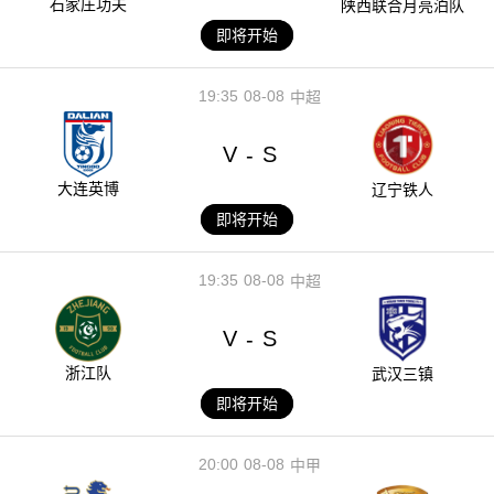
石家庄功夫
陕西联合月亮泊队
即将开始
19:35
08-08
中超
V
S
-
大连英博
辽宁铁人
即将开始
19:35
08-08
中超
V
S
-
浙江队
武汉三镇
即将开始
20:00
08-08
中甲