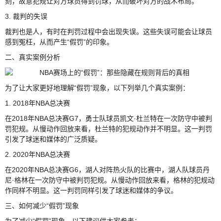
刻，故意犯规让对方球员得到罚球，从而破坏对方的战术布局。
3. 裁判的失误
裁判也是人，有时在判罚过程中会出现失误。这些失误可能会让球员
感到冤枉，从而产生“假罚”的印象。
二、真实案例分析
为了让大家更好地理解“假罚”现象，以下列举几个真实案例：
1. 2018年NBA总决赛
在2018年NBA总决赛G7，勇士队球员凯文·杜兰特在一次防守中被判
罚犯规。从慢动作回放来看，杜兰特的犯规动作并不明显。这一判罚
引发了球迷和媒体的广泛质疑。
2. 2020年NBA总决赛
在2020年NBA总决赛G6，湖人对阵热火队的比赛中，湖人队球员丹
尼·格林在一次防守中被判罚犯规。从慢动作回放来看，格林的犯规动
作同样不明显。这一判罚同样引发了球迷和媒体的争议。
三、如何减少“假罚”现象
为了减少“假罚”现象，以下建议供大家参考：