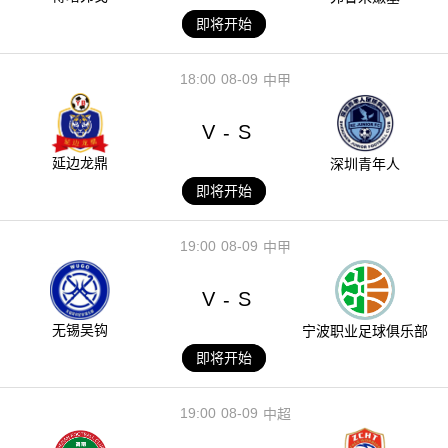
即将开始
18:00
08-09
中甲
V
S
-
延边龙鼎
深圳青年人
即将开始
19:00
08-09
中甲
V
S
-
无锡吴钩
宁波职业足球俱乐部
即将开始
19:00
08-09
中超