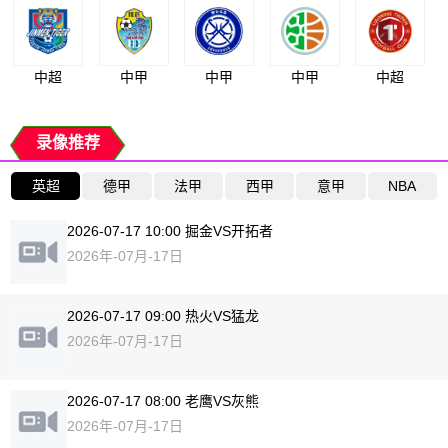
中超
中甲
中甲
中甲
中超
录像推荐
英超
德甲
法甲
西甲
意甲
NBA
2026-07-17 10:00 掘金VS开拓者
2026年-07月-17日
2026-07-17 09:00 热火VS猛龙
2026年-07月-17日
2026-07-17 08:00 老鹰VS灰熊
2026年-07月-17日