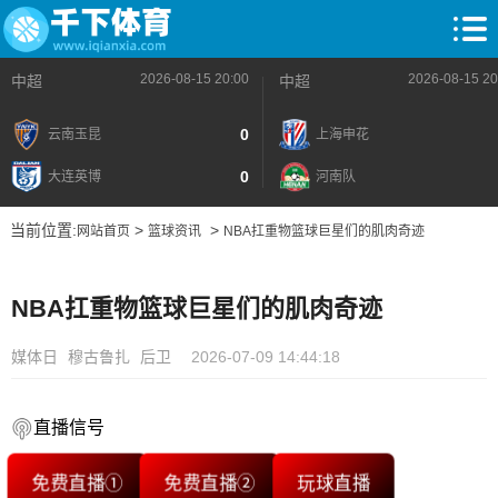
2026-08-15 20:00
2026-08-15 20
中超
中超
0
云南玉昆
上海申花
0
大连英博
河南队
当前位置:
>
>
网站首页
篮球资讯
NBA扛重物篮球巨星们的肌肉奇迹
NBA扛重物篮球巨星们的肌肉奇迹
媒体日
穆古鲁扎
后卫
2026-07-09 14:44:18
直播信号
免费直播①
免费直播②
玩球直播