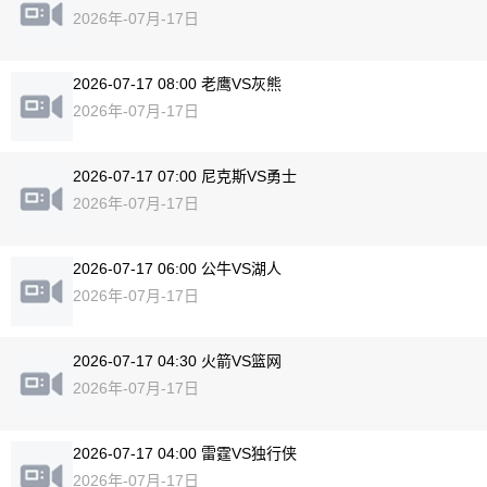
2026年-07月-17日
2026-07-17 08:00 老鹰VS灰熊
2026年-07月-17日
2026-07-17 07:00 尼克斯VS勇士
2026年-07月-17日
2026-07-17 06:00 公牛VS湖人
2026年-07月-17日
2026-07-17 04:30 火箭VS篮网
2026年-07月-17日
2026-07-17 04:00 雷霆VS独行侠
2026年-07月-17日