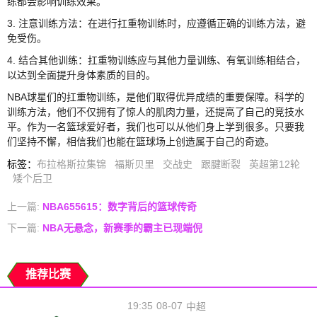
练都会影响训练效果。
3. 注意训练方法：在进行扛重物训练时，应遵循正确的训练方法，避
免受伤。
4. 结合其他训练：扛重物训练应与其他力量训练、有氧训练相结合，
以达到全面提升身体素质的目的。
NBA球星们的扛重物训练，是他们取得优异成绩的重要保障。科学的
训练方法，他们不仅拥有了惊人的肌肉力量，还提高了自己的竞技水
平。作为一名篮球爱好者，我们也可以从他们身上学到很多。只要我
们坚持不懈，相信我们也能在篮球场上创造属于自己的奇迹。
标签
：
布拉格斯拉集锦
福斯贝里
交战史
跟腱断裂
英超第12轮
矮个后卫
上一篇:
NBA655615：数字背后的篮球传奇
下一篇:
NBA无悬念，新赛季的霸主已现端倪
推荐比赛
19:35
08-07
中超