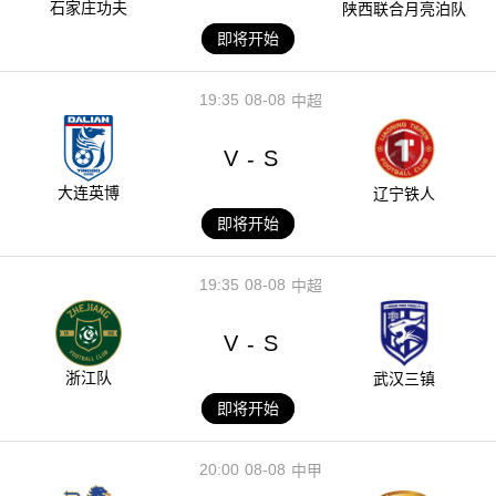
石家庄功夫
陕西联合月亮泊队
即将开始
19:35
08-08
中超
V
S
-
大连英博
辽宁铁人
即将开始
19:35
08-08
中超
V
S
-
浙江队
武汉三镇
即将开始
20:00
08-08
中甲