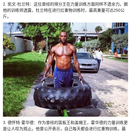
2. 凯文·杜兰特：这位曾经的得分王在力量训练方面同样不遗余力。据
他的训练师透露，杜兰特在进行扛重物训练时，最高重量可达250公
斤。
3. 德怀特·霍华德：作为曾经的篮板王和盖帽王，霍华德的力量训练更
是让人叹为观止。他曾公开表示，自己每天都会进行扛重物训练，最