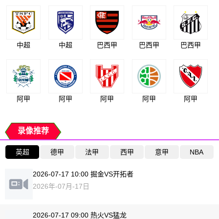
中超
中超
巴西甲
巴西甲
巴西甲
阿甲
阿甲
阿甲
阿甲
阿甲
录像推荐
英超
德甲
法甲
西甲
意甲
NBA
2026-07-17 10:00 掘金VS开拓者
2026年-07月-17日
2026-07-17 09:00 热火VS猛龙