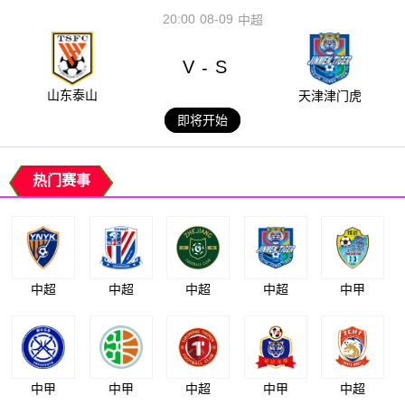
20:00
08-09
中超
V
S
-
山东泰山
天津津门虎
即将开始
热门赛事
中超
中超
中超
中超
中甲
中甲
中甲
中超
中甲
中超