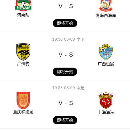
V
S
-
河南队
青岛西海岸
即将开始
19:30
08-09
中甲
V
S
-
广州豹
广西恒宸
即将开始
19:35
08-09
中超
V
S
-
重庆铜梁龙
上海海港
即将开始