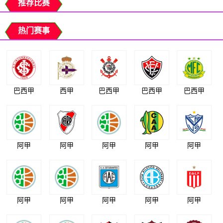
推荐比赛
热门赛事
巴西甲
西甲
巴西甲
巴西甲
巴西甲
阿甲
阿甲
阿甲
阿甲
阿甲
阿甲
阿甲
阿甲
阿甲
阿甲