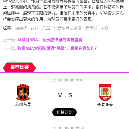
NBA套头背心，作为一款兼具时尚与科技的装备，已经成为NBA赛场
上一道亮丽的风景线。它不仅满足了球员们的需求，更在科技与时尚
的碰撞中，展现了无限的魅力。相信在未来的比赛中，NBA套头背心
将会发挥出更大的作用，为球员们带来更好的表现。
标签
：
加纳杯
花儿
乐章
北爱尔兰友谊赛
乒乓球
带队
上一篇:
AI赋能NBA，音乐旋律里的体育盛宴
下一篇:
独家NBA太阳队遭遇“黑幕”，真相究竟如何？
推荐比赛
19:00
08-08
中甲
V
S
-
苏州东吴
长春亚泰
即将开始
19:00
08-08
中超