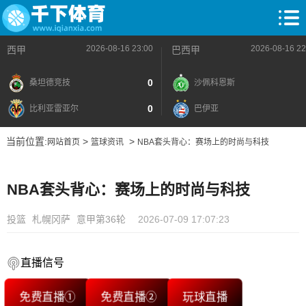
2026-08-16 23:00
2026-08-16 22
西甲
巴西甲
0
桑坦德竞技
沙佩科恩斯
0
比利亚雷亚尔
巴伊亚
当前位置:
>
>
网站首页
篮球资讯
NBA套头背心：赛场上的时尚与科技
NBA套头背心：赛场上的时尚与科技
投篮
札幌冈萨
意甲第36轮
2026-07-09 17:07:23
直播信号
免费直播①
免费直播②
玩球直播