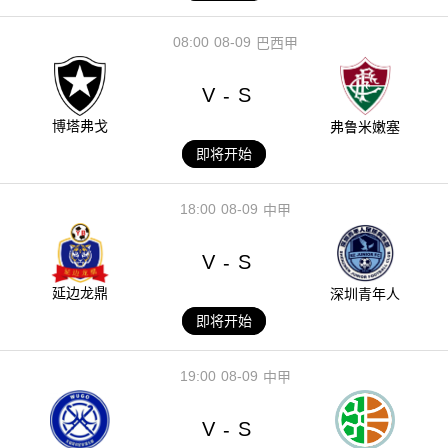
08:00
08-09
巴西甲
V
S
-
博塔弗戈
弗鲁米嫩塞
即将开始
18:00
08-09
中甲
V
S
-
延边龙鼎
深圳青年人
即将开始
19:00
08-09
中甲
V
S
-