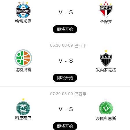
V
S
-
格雷米奥
圣保罗
即将开始
05:30
08-09
巴西甲
V
S
-
瑞模贝雷
米内罗竞技
即将开始
07:30
08-09
巴西甲
V
S
-
科里蒂巴
沙佩科恩斯
即将开始