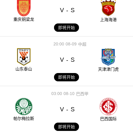
V
S
-
重庆铜梁龙
上海海港
即将开始
20:00
08-09
中超
V
S
-
山东泰山
天津津门虎
即将开始
03:00
08-10
巴西甲
V
S
-
帕尔梅拉斯
巴西国际
即将开始