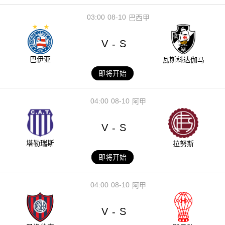
03:00
08-10
巴西甲
V
S
-
巴伊亚
瓦斯科达伽马
即将开始
04:00
08-10
阿甲
V
S
-
塔勒瑞斯
拉努斯
即将开始
04:00
08-10
阿甲
V
S
-