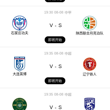
19:30
08-08
中甲
V
S
-
石家庄功夫
陕西联合月亮泊队
即将开始
19:35
08-08
中超
V
S
-
大连英博
辽宁铁人
即将开始
19:35
08-08
中超
V
S
-