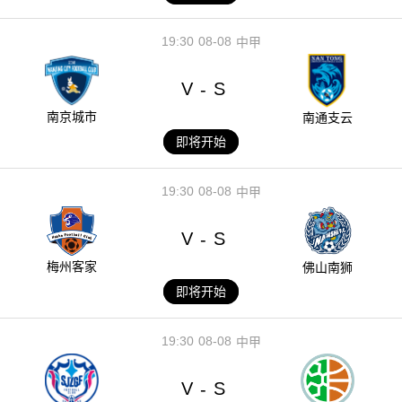
19:30
08-08
中甲
V
S
-
南京城市
南通支云
即将开始
19:30
08-08
中甲
V
S
-
梅州客家
佛山南狮
即将开始
19:30
08-08
中甲
V
S
-