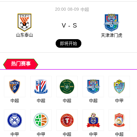
20:00
08-09
中超
V
S
-
山东泰山
天津津门虎
即将开始
热门赛事
中超
中超
中超
中超
中甲
中甲
中甲
中超
中甲
中超