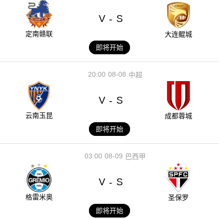
V
S
-
定南赣联
大连鲲城
即将开始
20:00
08-08
中超
V
S
-
云南玉昆
成都蓉城
即将开始
03:00
08-09
巴西甲
V
S
-
格雷米奥
圣保罗
即将开始