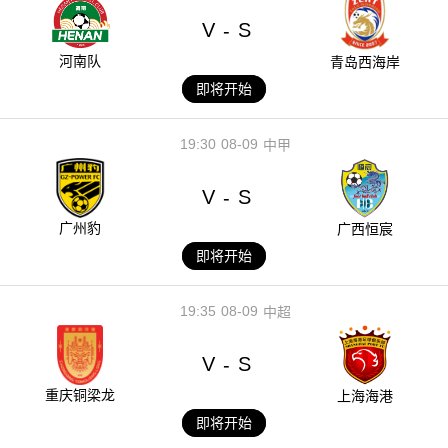
V
S
-
河南队
青岛西海岸
即将开始
19:30
08-09
中甲
V
S
-
广州豹
广西恒宸
即将开始
19:35
08-09
中超
V
S
-
重庆铜梁龙
上海海港
即将开始