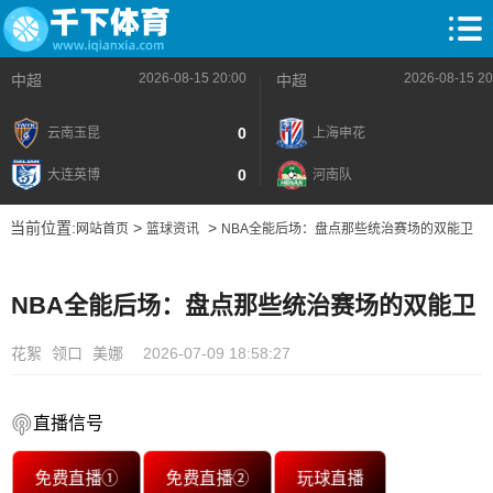
2026-08-15 20:00
2026-08-15 20
中超
中超
0
云南玉昆
上海申花
0
大连英博
河南队
当前位置:
>
>
网站首页
篮球资讯
NBA全能后场：盘点那些统治赛场的双能卫
NBA全能后场：盘点那些统治赛场的双能卫
花絮
领口
美娜
2026-07-09 18:58:27
直播信号
免费直播①
免费直播②
玩球直播