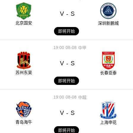
V
S
-
北京国安
深圳新鹏城
即将开始
19:00
08-08
中甲
V
S
-
苏州东吴
长春亚泰
即将开始
19:00
08-08
中超
V
S
-
青岛海牛
上海申花
即将开始