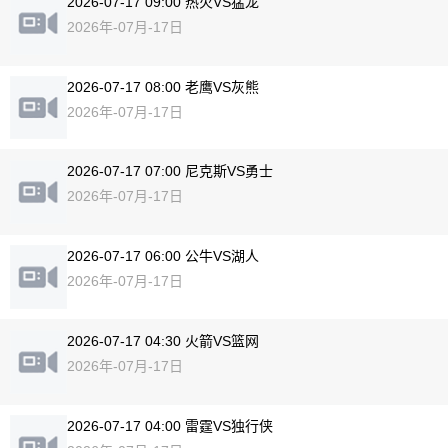
2026-07-17 09:00 热火VS猛龙
2026年-07月-17日
2026-07-17 08:00 老鹰VS灰熊
2026年-07月-17日
2026-07-17 07:00 尼克斯VS勇士
2026年-07月-17日
2026-07-17 06:00 公牛VS湖人
2026年-07月-17日
2026-07-17 04:30 火箭VS篮网
2026年-07月-17日
2026-07-17 04:00 雷霆VS独行侠