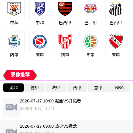
中超
中超
巴西甲
巴西甲
巴西甲
阿甲
阿甲
阿甲
阿甲
阿甲
录像推荐
英超
德甲
法甲
西甲
意甲
NBA
2026-07-17 10:00 掘金VS开拓者
2026年-07月-17日
2026-07-17 09:00 热火VS猛龙