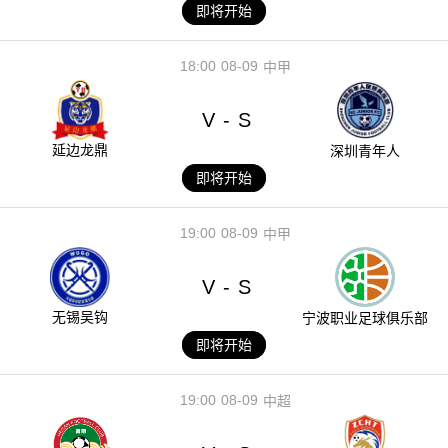
即将开始
18:00
08-09
中甲
V
S
-
延边龙鼎
深圳青年人
即将开始
19:00
08-09
中甲
V
S
-
无锡吴钩
宁波职业足球俱乐部
即将开始
19:00
08-09
中超