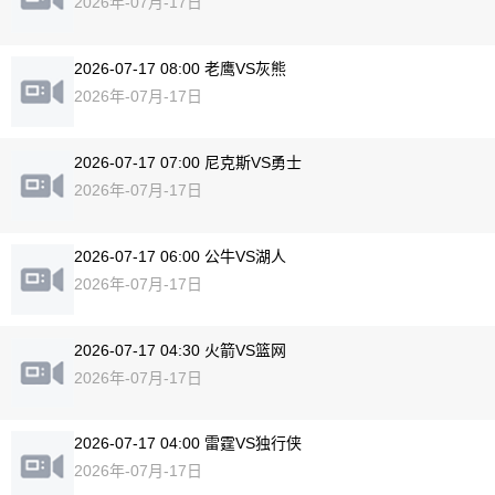
2026年-07月-17日
2026-07-17 08:00 老鹰VS灰熊
2026年-07月-17日
2026-07-17 07:00 尼克斯VS勇士
2026年-07月-17日
2026-07-17 06:00 公牛VS湖人
2026年-07月-17日
2026-07-17 04:30 火箭VS篮网
2026年-07月-17日
2026-07-17 04:00 雷霆VS独行侠
2026年-07月-17日