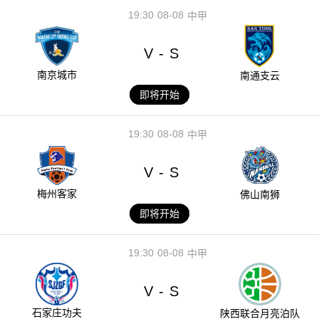
19:30
08-08
中甲
V
S
-
南京城市
南通支云
即将开始
19:30
08-08
中甲
V
S
-
梅州客家
佛山南狮
即将开始
19:30
08-08
中甲
V
S
-
石家庄功夫
陕西联合月亮泊队