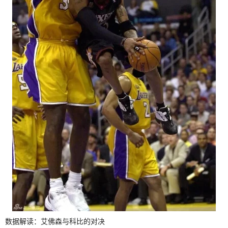
数据解读：艾佛森与科比的对决