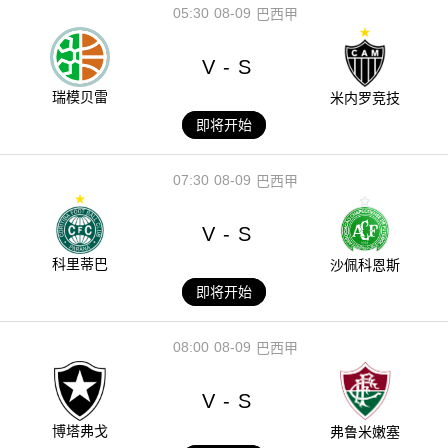
05:30
08-09
巴西甲
V
S
-
瑞模贝雷
米内罗竞技
即将开始
07:30
08-09
巴西甲
V
S
-
科里蒂巴
沙佩科恩斯
即将开始
08:00
08-09
巴西甲
V
S
-
博塔弗戈
弗鲁米嫩塞