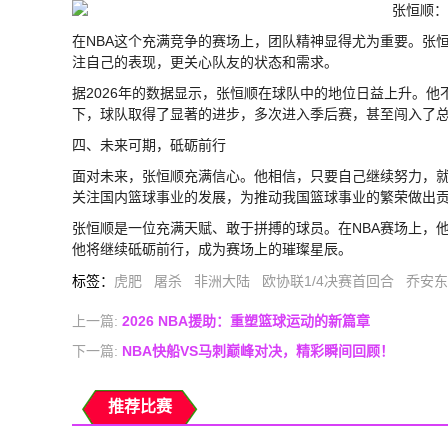
在NBA这个充满竞争的赛场上，团队精神显得尤为重要。张
注自己的表现，更关心队友的状态和需求。
据2026年的数据显示，张恒顺在球队中的地位日益上升。
下，球队取得了显著的进步，多次进入季后赛，甚至闯入了
四、未来可期，砥砺前行
面对未来，张恒顺充满信心。他相信，只要自己继续努力，就
关注国内篮球事业的发展，为推动我国篮球事业的繁荣做出
张恒顺是一位充满天赋、敢于拼搏的球员。在NBA赛场上，
他将继续砥砺前行，成为赛场上的璀璨星辰。
标签
：
虎肥
屠杀
非洲大陆
欧协联1/4决赛首回合
乔安东
上一篇:
2026 NBA援助：重塑篮球运动的新篇章
下一篇:
NBA快船VS马刺巅峰对决，精彩瞬间回顾！
推荐比赛