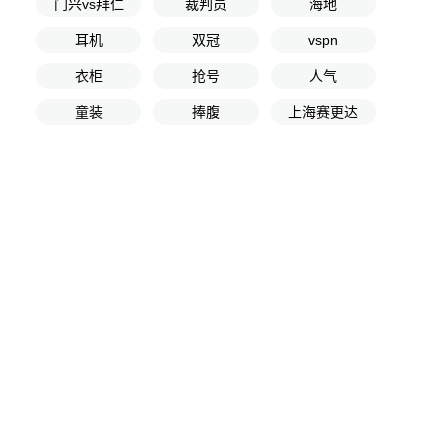
门兴vs拜仁
裁判员
海地
耳机
双冠
vspn
衣柜
抢号
人气
童装
捧腹
上海赛更达