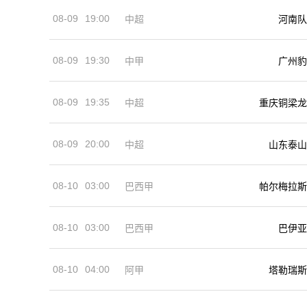
08-09
19:00
河南队
中超
08-09
19:30
中甲
广州豹
08-09
19:35
中超
重庆铜梁龙
08-09
20:00
中超
山东泰山
08-10
03:00
巴西甲
帕尔梅拉斯
08-10
03:00
巴西甲
巴伊亚
08-10
04:00
阿甲
塔勒瑞斯