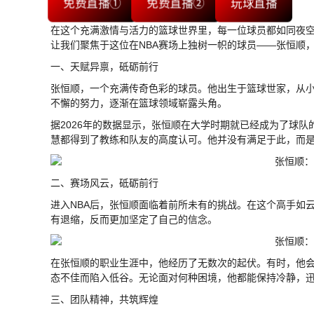
免费直播①
免费直播②
玩球直播
在这个充满激情与活力的篮球世界里，每一位球员都如同夜
让我们聚焦于这位在NBA赛场上独树一帜的球员——张恒顺
一、天赋异禀，砥砺前行
张恒顺，一个充满传奇色彩的球员。他出生于篮球世家，从
不懈的努力，逐渐在篮球领域崭露头角。
据2026年的数据显示，张恒顺在大学时期就已经成为了球
慧都得到了教练和队友的高度认可。他并没有满足于此，而
二、赛场风云，砥砺前行
进入NBA后，张恒顺面临着前所未有的挑战。在这个高手如
有退缩，反而更加坚定了自己的信念。
在张恒顺的职业生涯中，他经历了无数次的起伏。有时，他
态不佳而陷入低谷。无论面对何种困境，他都能保持冷静，
三、团队精神，共筑辉煌