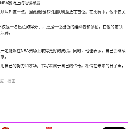
恒顺深知这一点，因此他始终将团队利益放在首位。在比赛中，他不仅关
他不仅是一名出色的得分手，更是一位出色的组织者和领袖。在他的带领
总决赛。
一定能够在NBA赛场上取得更好的成绩。同时，他也表示，自己会继续
贡献。
他用自己的努力和才华，书写着属于自己的传奇。相信在未来的日子里，
尼
搏击