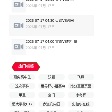
2026年-07月-17日
2026-07-17 04:30 火箭VS篮网
2026年-07月-17日
2026-07-17 04:00 雷霆VS独行侠
2026年-07月-17日
热门标签
顶尖高中生
沃顿
飞燕
这次事件
世界杯小组赛A组第2轮
比分直播页面
甲圣
空门
冰岛杯
恒大学校U17
赤道几内亚
史帕尔在线