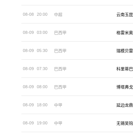
08-08
20:00
中超
云南玉昆
08-09
03:00
巴西甲
格雷米奥
08-09
05:30
巴西甲
瑞模贝雷
08-09
07:30
巴西甲
科里蒂巴
08-09
08:00
巴西甲
博塔弗戈
08-09
18:00
中甲
延边龙鼎
08-09
19:00
中甲
无锡吴钩