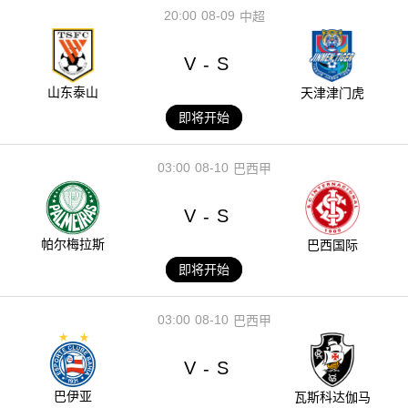
20:00
08-09
中超
V
S
-
山东泰山
天津津门虎
即将开始
03:00
08-10
巴西甲
V
S
-
帕尔梅拉斯
巴西国际
即将开始
03:00
08-10
巴西甲
V
S
-
巴伊亚
瓦斯科达伽马