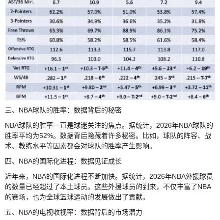
三、NBA球队的胜率：数据背后的秘密
NBA球队的胜率一直是球迷关注的焦点。据统计，2026年NBA球队的
胜率平均为52%。数据背后隐藏着许多秘密。比如，球队的阵容、战
术、教练水平等因素都会对球队的胜率产生影响。
四、NBA的国际化进程：数据见证成长
近年来，NBA的国际化进程不断加快。据统计，2026年NBA外援球员
的数量已经超过了本土球员。这些外援球员的到来，不仅丰富了NBA
的赛场，也为全球篮球运动的发展做出了贡献。
五、NBA的电视收视率：数据背后的市场潜力