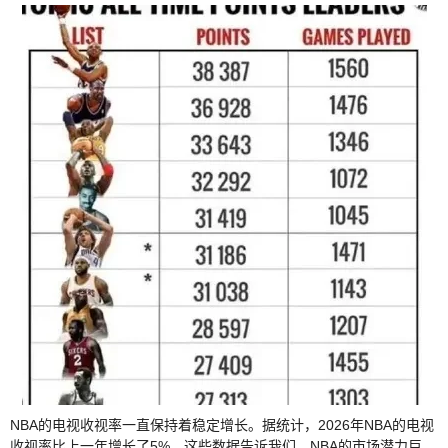
NBA的电视收视率一直保持着稳定增长。据统计，2026年NBA的电视
收视率比上一年增长了5%。这些数据告诉我们，NBA的市场潜力巨