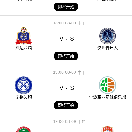
即将开始
18:00
08-09
中甲
V
S
-
延边龙鼎
深圳青年人
即将开始
19:00
08-09
中甲
V
S
-
无锡吴钩
宁波职业足球俱乐部
即将开始
19:00
08-09
中超