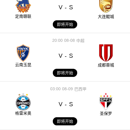
V
S
-
定南赣联
大连鲲城
即将开始
20:00
08-08
中超
V
S
-
云南玉昆
成都蓉城
即将开始
03:00
08-09
巴西甲
V
S
-
格雷米奥
圣保罗
即将开始