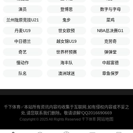
演员
登博思
数字与字母
兰州陇原竞技U21
鬼步
菜鸡
丹麦U19
世女欧预
NBA总决赛G1
中日德兰
越女锦U19
克劳奇
奇艺
世界杯预赛
弹弹堂
慢动作
海丰队
中超富德
队名
澳洲球迷
章鱼保罗
千下体育✅本站所有资讯内容均收集于互联网,如有侵权内容或不妥之
处,请您联系我们删除。敬请谅解!QQ2016690669
网站地图
Copyright © 2025 All Rights Reserved 千下体育