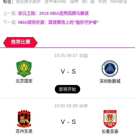
标签
：
背后换手跳步
意甲第34轮
接种
郭广昌
年西
NBA新宠
上一篇:
状元之路：2016 NBA选秀回顾与解读
下一篇:
NBA球场空调：篮球赛场上的“隐形守护者”
推荐比赛
19:35
08-07
中超
V
S
-
北京国安
深圳新鹏城
即将开始
19:00
08-08
中甲
V
S
-
苏州东吴
长春亚泰