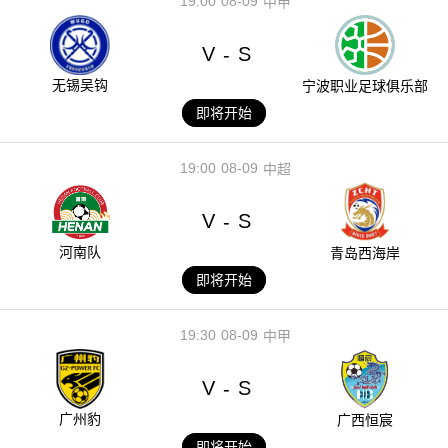
19:00
08-09
中甲
V
S
-
无锡吴钩
宁波职业足球俱乐部
即将开始
19:00
08-09
中超
V
S
-
河南队
青岛西海岸
即将开始
19:30
08-09
中甲
V
S
-
广州豹
广西恒宸
即将开始