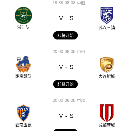
19:35
08-08
中超
V
S
-
浙江队
武汉三镇
即将开始
20:00
08-08
中甲
V
S
-
定南赣联
大连鲲城
即将开始
20:00
08-08
中超
V
S
-
云南玉昆
成都蓉城