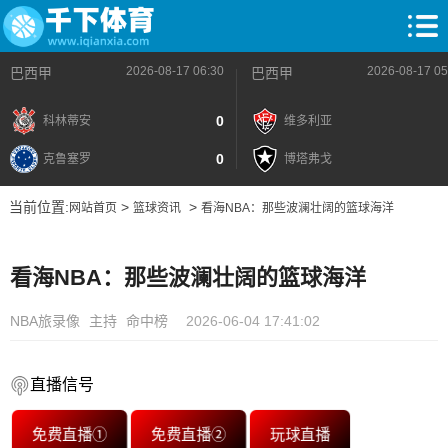
2026-08-17 06:30
2026-08-17 05
巴西甲
巴西甲
0
科林蒂安
维多利亚
0
克鲁塞罗
博塔弗戈
当前位置:
>
>
网站首页
篮球资讯
看海NBA：那些波澜壮阔的篮球海洋
看海NBA：那些波澜壮阔的篮球海洋
NBA旅录像
主持
命中榜
2026-06-04 17:41:02
直播信号
免费直播①
免费直播②
玩球直播