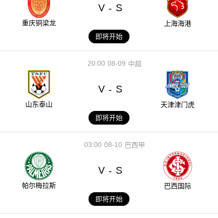
V
S
-
重庆铜梁龙
上海海港
即将开始
20:00
08-09
中超
V
S
-
山东泰山
天津津门虎
即将开始
03:00
08-10
巴西甲
V
S
-
帕尔梅拉斯
巴西国际
即将开始