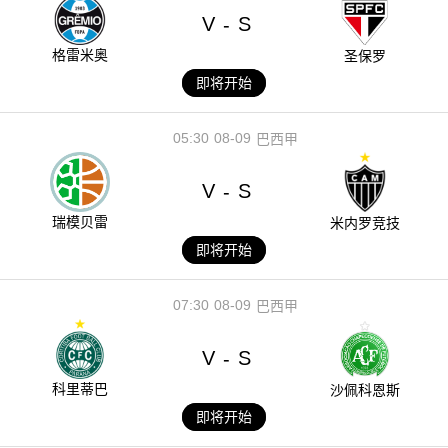
V
S
-
格雷米奥
圣保罗
即将开始
05:30
08-09
巴西甲
V
S
-
瑞模贝雷
米内罗竞技
即将开始
07:30
08-09
巴西甲
V
S
-
科里蒂巴
沙佩科恩斯
即将开始