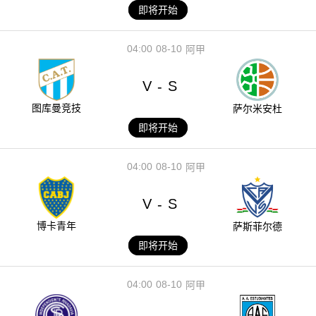
即将开始
04:00
08-10
阿甲
V
S
-
图库曼竞技
萨尔米安杜
即将开始
04:00
08-10
阿甲
V
S
-
博卡青年
萨斯菲尔德
即将开始
04:00
08-10
阿甲