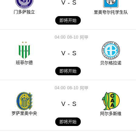
V
S
-
门多萨独立
里奥夸尔托学生队
即将开始
04:00
08-10
阿甲
V
S
-
班菲尔德
贝尔格拉诺
即将开始
04:00
08-10
阿甲
V
S
-
罗萨里奥中央
阿尔多斯维
即将开始