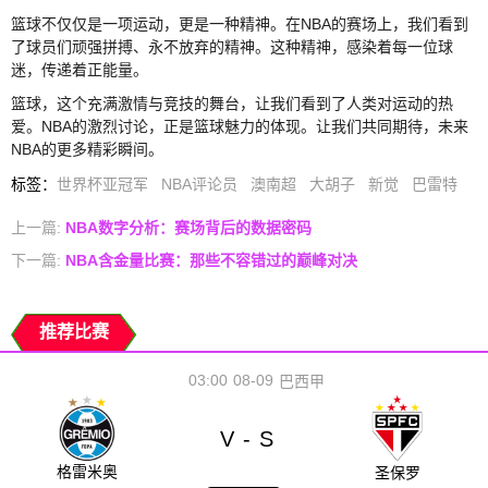
篮球不仅仅是一项运动，更是一种精神。在NBA的赛场上，我们看到
了球员们顽强拼搏、永不放弃的精神。这种精神，感染着每一位球
迷，传递着正能量。
篮球，这个充满激情与竞技的舞台，让我们看到了人类对运动的热
爱。NBA的激烈讨论，正是篮球魅力的体现。让我们共同期待，未来
NBA的更多精彩瞬间。
标签
：
世界杯亚冠军
NBA评论员
澳南超
大胡子
新觉
巴雷特
上一篇:
NBA数字分析：赛场背后的数据密码
下一篇:
NBA含金量比赛：那些不容错过的巅峰对决
推荐比赛
03:00
08-09
巴西甲
V
S
-
格雷米奥
圣保罗