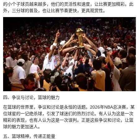
的小个子球员越来越多，他们的灵活性和速度，让比赛更加精彩。此
外，三分球的普及，也让比赛节奏更快，更具观赏性。
四、争议与讨论，篮球的魅力
在篮球的世界里，争议和讨论是永恒的话题。2026年NBA总决赛，某
位球星的一记绝杀球，引发了球迷们的热烈讨论。有人认为这是一次
精彩的表现，也有人认为这是一次误判。正是这些争议和讨论，让篮
球的魅力更加迷人。
五、篮球精神，传递正能量