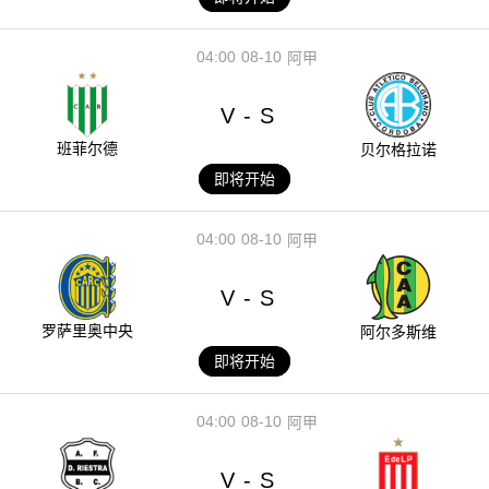
04:00
08-10
阿甲
V
S
-
班菲尔德
贝尔格拉诺
即将开始
04:00
08-10
阿甲
V
S
-
罗萨里奥中央
阿尔多斯维
即将开始
04:00
08-10
阿甲
V
S
-