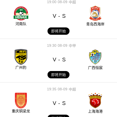
19:00
08-09
中超
V
S
-
河南队
青岛西海岸
即将开始
19:30
08-09
中甲
V
S
-
广州豹
广西恒宸
即将开始
19:35
08-09
中超
V
S
-
重庆铜梁龙
上海海港