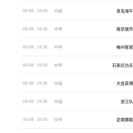
08-08
19:00
中超
青岛海牛
08-08
19:30
中甲
南京城市
08-08
19:30
中甲
梅州客家
08-08
19:30
中甲
石家庄功夫
08-08
19:35
中超
大连英博
08-08
19:35
中超
浙江队
08-08
20:00
中甲
定南赣联