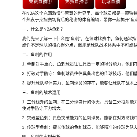
免费直播①
免费直播②
玩球直播
在NBA这个充满激情与智慧的世界里，每个球员都是一颗独
个热衷于挖掘赛场背后的秘密的体育编辑，带你一起揭开“鱼
一、什么是NBA鱼刺？
我们先来了解一下什么是“鱼刺”。在篮球比赛中，鱼刺通常
或许不是球队的核心得分点，但却是球队战术体系中不可或
二、鱼刺的作用
1. 牵制对手重心：鱼刺球员往往具备一定的得分能力，他
2. 打破对手防守：鱼刺球员往往具备出色的传球技巧，他
3. 提升球队整体实力：鱼刺球员的存在，能够让球队在战
三、鱼刺的战术运用
1. 三分线外的鱼刺：在三分球盛行的今天，具备三分投射
使对手防守压力增大。
2. 突破型鱼刺：具备突破能力的鱼刺球员，能够在对方防
3. 传球型鱼刺：擅长传球的鱼刺球员，能够精准的传球为
四、鱼刺的案例分析