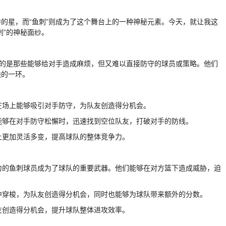
特的星，而“鱼刺”则成为了这个舞台上的一种神秘元素。今天，就让我这
刺”的神秘面纱。
指的是那些能够给对手造成麻烦，但又难以直接防守的球员或策略。他们
缺的一环。
们在场上能够吸引对手防守，为队友创造得分机会。
们能够在对手防守松懈时，迅速找到空位队友，打破对手的防线。
术上更加灵活多变，提高球队的整体竞争力。
能力的鱼刺球员成为了球队的重要武器。他们能够在对方篮下造成威胁，迫
线中穿梭，为队友创造得分机会，同时也能够为球队带来额外的分数。
队友创造得分机会，提升球队整体进攻效率。