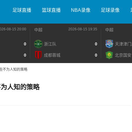
足球直播
篮球直播
NBA录像
足球录像
026-08-15 20:00
2026-08-15 19:35
中超
中超
0
浙江队
0
天津津门
0
成都蓉城
0
北京国安
那些不为人知的策略
不为人知的策略