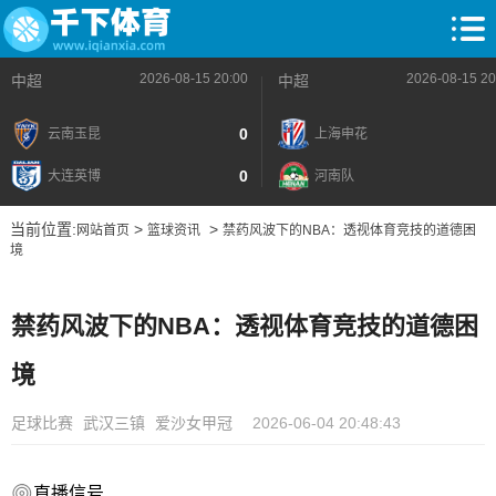
2026-08-15 20:00
2026-08-15 20
中超
中超
0
云南玉昆
上海申花
0
大连英博
河南队
当前位置:
>
>
网站首页
篮球资讯
禁药风波下的NBA：透视体育竞技的道德困
境
禁药风波下的NBA：透视体育竞技的道德困
境
足球比赛
武汉三镇
爱沙女甲冠
2026-06-04 20:48:43
直播信号