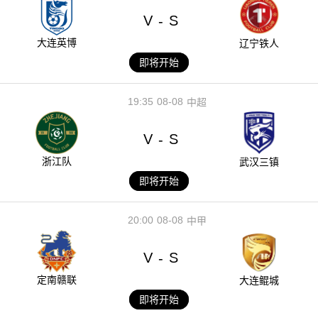
V
S
-
大连英博
辽宁铁人
即将开始
19:35
08-08
中超
V
S
-
浙江队
武汉三镇
即将开始
20:00
08-08
中甲
V
S
-
定南赣联
大连鲲城
即将开始