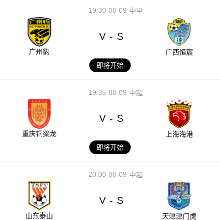
19:30
08-09
中甲
V
S
-
广州豹
广西恒宸
即将开始
19:35
08-09
中超
V
S
-
重庆铜梁龙
上海海港
即将开始
20:00
08-09
中超
V
S
-
山东泰山
天津津门虎