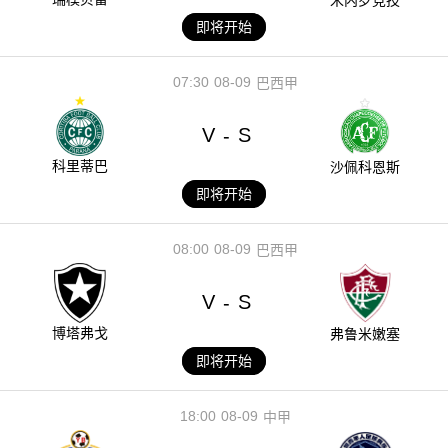
即将开始
07:30
08-09
巴西甲
V
S
-
科里蒂巴
沙佩科恩斯
即将开始
08:00
08-09
巴西甲
V
S
-
博塔弗戈
弗鲁米嫩塞
即将开始
18:00
08-09
中甲