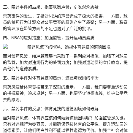
三、禁药事件的后果：损害联赛声誉，引发观众质疑
禁药事件的发生，无疑对NBA的声誉造成了极大的损害。一方面，球
员的禁药行为让观众对公平竞赛的原则产生了质疑；另一方面，联赛
的管理层在监管方面的不足也遭到了广泛的批评。
四、NBA的应对措施：加强监管，提升运动员素质
面对禁药风波，NBA管理层也采取了一系列应对措施。加强了对球员
的监管，加大对违规行为的处罚力度；加强对运动员的宣传教育，提
高他们的道德素质。
五、禁药事件对体育竞技的启示：道德与规则的平衡
禁药风波给体育竞技带来了深刻的启示。一方面，我们要尊重运动员
的拼搏精神，追求卓越；另一方面，也要坚守道德底线，维护公平竞
赛的原则。
六、禁药事件的反思：体育竞技的道德困境如何破解
面对禁药风波，体育界应该如何破解道德困境呢？加强监管是关键。
只有对违规行为零容忍，才能确保竞技体育的公平性。提升运动员的
道德素质，让他们明白胜利不能以牺牲道德为代价。加强全社会对体