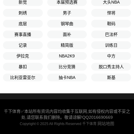
新觉
本届预选赛
大头NBA
刺绣
男子
悍将
底层
钢琴曲
鞋码
赛事直播
面补
巴法杯
记录
精简版
训练日
伊拉克
NBA2K9
中方
暴扣
比分竞猜
脱口秀主持人
比利亚雷亚尔
抽卡NBA
斯基
千下体育✅本站所有资讯内容均收集于互联网,如有侵权内容或不妥之
处,请您联系我们删除。敬请谅解!QQ2016690669
网站地图
Copyright © 2025 All Rights Reserved 千下体育