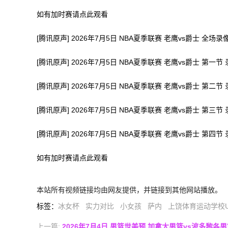
如有加时赛请点此观看
[腾讯原声] 2026年7月5日 NBA夏季联赛 老鹰vs爵士 全场录
[腾讯原声] 2026年7月5日 NBA夏季联赛 老鹰vs爵士 第一节
[腾讯原声] 2026年7月5日 NBA夏季联赛 老鹰vs爵士 第二节
[腾讯原声] 2026年7月5日 NBA夏季联赛 老鹰vs爵士 第三节
[腾讯原声] 2026年7月5日 NBA夏季联赛 老鹰vs爵士 第四节
如有加时赛请点此观看
本站所有视频链接均由网友提供，并链接到其他网站播放。
标签
：
冰女杯
实力对比
小女孩
萨内
上饶体育运动学校U
上一篇:
2026年7月4日 男篮世美预 加拿大男篮vs波多黎各