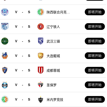
V
-
S
即将开始
陕西联合月亮泊
队
V
-
S
即将开始
辽宁铁人
V
-
S
即将开始
武汉三镇
V
-
S
即将开始
大连鲲城
V
-
S
即将开始
成都蓉城
V
-
S
即将开始
圣保罗
V
-
S
即将开始
米内罗竞技