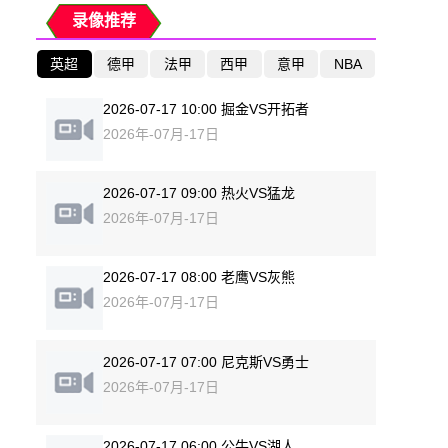
录像推荐
英超
德甲
法甲
西甲
意甲
NBA
2026-07-17 10:00 掘金VS开拓者
2026年-07月-17日
2026-07-17 09:00 热火VS猛龙
2026年-07月-17日
2026-07-17 08:00 老鹰VS灰熊
2026年-07月-17日
2026-07-17 07:00 尼克斯VS勇士
2026年-07月-17日
2026-07-17 06:00 公牛VS湖人