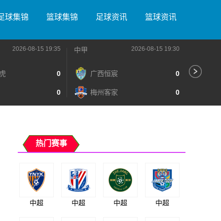
足球集锦
篮球集锦
足球资讯
篮球资讯
2026-08-15 19:35
2026-08-15 19:30
中甲
中甲
虎
0
广西恒宸
0
无
0
梅州客家
0
广
热门赛事
中超
中超
中超
中超