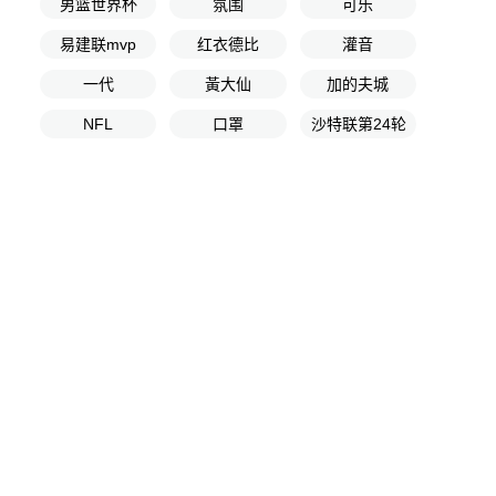
男篮世界杯
氛围
可乐
易建联mvp
红衣德比
灌音
一代
黃大仙
加的夫城
NFL
口罩
沙特联第24轮