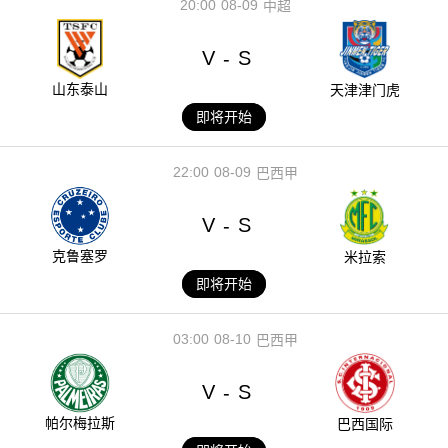
20:00
08-09
中超
V
S
-
山东泰山
天津津门虎
即将开始
22:00
08-09
巴西甲
V
S
-
克鲁塞罗
米拉索
即将开始
03:00
08-10
巴西甲
V
S
-
帕尔梅拉斯
巴西国际