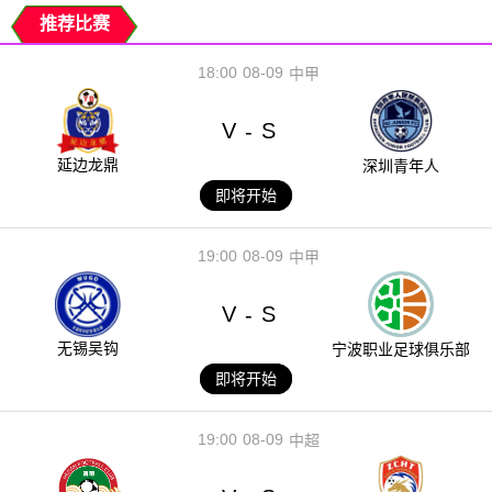
推荐比赛
18:00
08-09
中甲
V
S
-
延边龙鼎
深圳青年人
即将开始
19:00
08-09
中甲
V
S
-
无锡吴钩
宁波职业足球俱乐部
即将开始
19:00
08-09
中超