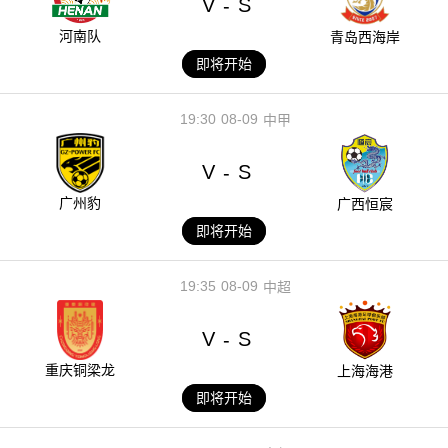
V
S
-
河南队
青岛西海岸
即将开始
19:30
08-09
中甲
V
S
-
广州豹
广西恒宸
即将开始
19:35
08-09
中超
V
S
-
重庆铜梁龙
上海海港
即将开始