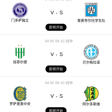
V
S
-
门多萨独立
里奥夸尔托学生队
即将开始
04:00
08-10
阿甲
V
S
-
班菲尔德
贝尔格拉诺
即将开始
04:00
08-10
阿甲
V
S
-
罗萨里奥中央
阿尔多斯维
即将开始