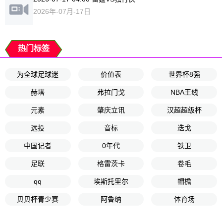
2026年-07月-17日
热门标签
为全球足球迷
价值表
世界杯8强
赫塔
弗拉门戈
NBA王线
元素
肇庆立讯
汉超超级杯
远投
音标
迭戈
中国记者
0年代
铁卫
足联
格雷茨卡
卷毛
qq
埃斯托里尔
帽檐
贝贝杯青少赛
阿鲁纳
体育场