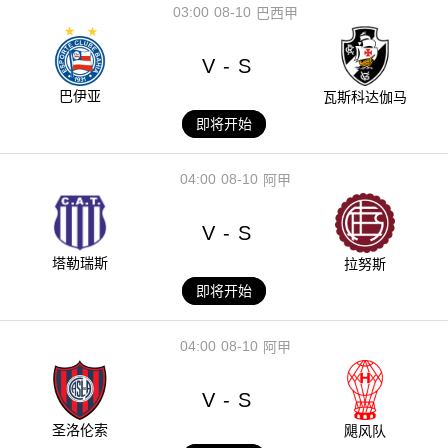
03:00
08-10
巴西甲
V
S
-
巴伊亚
瓦斯科达伽马
即将开始
04:00
08-10
阿甲
V
S
-
塔勒瑞斯
拉努斯
即将开始
04:00
08-10
阿甲
V
S
-
圣洛伦索
飓风队