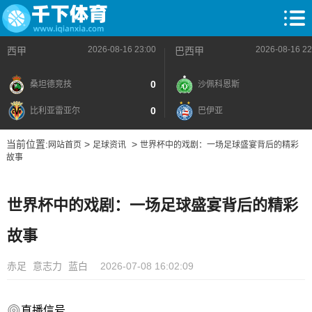
2026-08-16 23:00
2026-08-16 22
西甲
巴西甲
0
桑坦德竞技
沙佩科恩斯
0
比利亚雷亚尔
巴伊亚
当前位置:
>
>
网站首页
足球资讯
世界杯中的戏剧：一场足球盛宴背后的精彩
故事
世界杯中的戏剧：一场足球盛宴背后的精彩
故事
赤足
意志力
蓝白
2026-07-08 16:02:09
直播信号