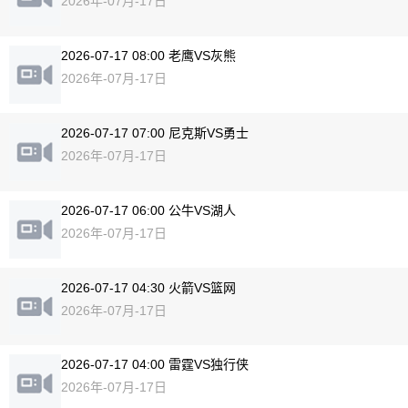
2026年-07月-17日
2026-07-17 08:00 老鹰VS灰熊
2026年-07月-17日
2026-07-17 07:00 尼克斯VS勇士
2026年-07月-17日
2026-07-17 06:00 公牛VS湖人
2026年-07月-17日
2026-07-17 04:30 火箭VS篮网
2026年-07月-17日
2026-07-17 04:00 雷霆VS独行侠
2026年-07月-17日