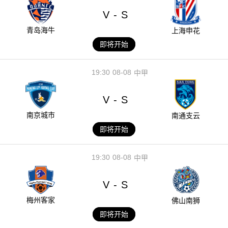
V
S
-
青岛海牛
上海申花
即将开始
19:30
08-08
中甲
V
S
-
南京城市
南通支云
即将开始
19:30
08-08
中甲
V
S
-
梅州客家
佛山南狮
即将开始