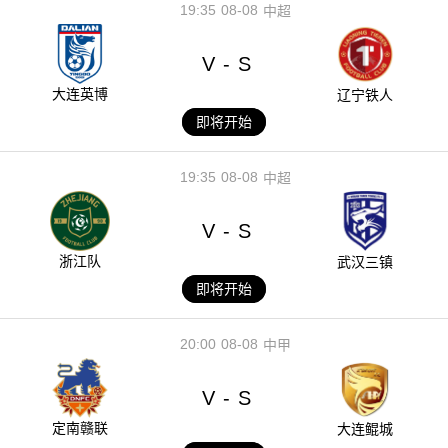
19:35
08-08
中超
V
S
-
大连英博
辽宁铁人
即将开始
19:35
08-08
中超
V
S
-
浙江队
武汉三镇
即将开始
20:00
08-08
中甲
V
S
-
定南赣联
大连鲲城