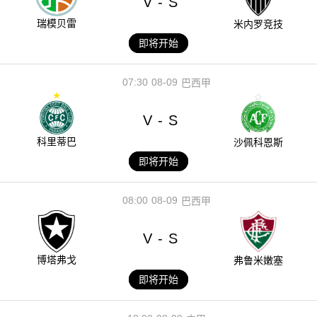
V
S
-
瑞模贝雷
米内罗竞技
即将开始
07:30
08-09
巴西甲
V
S
-
科里蒂巴
沙佩科恩斯
即将开始
08:00
08-09
巴西甲
V
S
-
博塔弗戈
弗鲁米嫩塞
即将开始