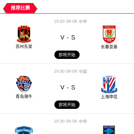
推荐比赛
19:00
08-08
中甲
V
S
-
苏州东吴
长春亚泰
即将开始
19:00
08-08
中超
V
S
-
青岛海牛
上海申花
即将开始
19:30
08-08
中甲