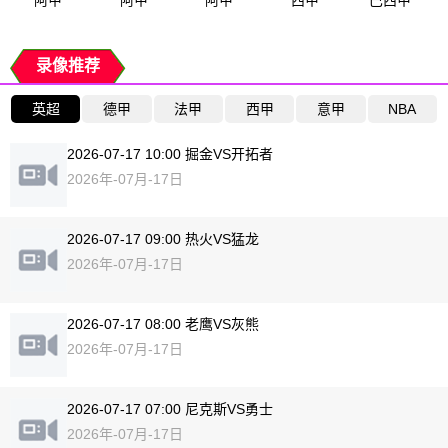
阿甲
阿甲
阿甲
西甲
巴西甲
录像推荐
英超
德甲
法甲
西甲
意甲
NBA
2026-07-17 10:00 掘金VS开拓者
2026年-07月-17日
2026-07-17 09:00 热火VS猛龙
2026年-07月-17日
2026-07-17 08:00 老鹰VS灰熊
2026年-07月-17日
2026-07-17 07:00 尼克斯VS勇士
2026年-07月-17日