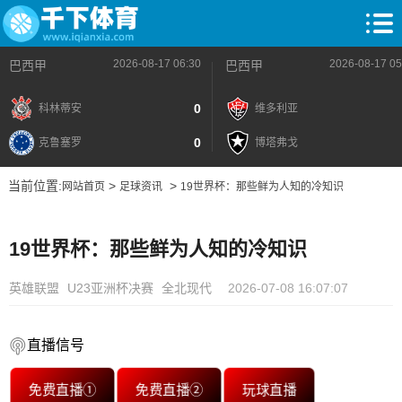
2026-08-17 06:30
2026-08-17 05
巴西甲
巴西甲
0
科林蒂安
维多利亚
0
克鲁塞罗
博塔弗戈
当前位置:
>
>
网站首页
足球资讯
19世界杯：那些鲜为人知的冷知识
19世界杯：那些鲜为人知的冷知识
英雄联盟
U23亚洲杯决赛
全北现代
2026-07-08 16:07:07
直播信号
免费直播①
免费直播②
玩球直播