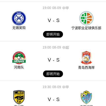
19:00
08-09
中甲
V
S
-
无锡吴钩
宁波职业足球俱乐部
即将开始
19:00
08-09
中超
V
S
-
河南队
青岛西海岸
即将开始
19:30
08-09
中甲
V
S
-