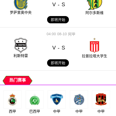
V
S
-
罗萨里奥中央
阿尔多斯维
即将开始
04:00
08-10
阿甲
V
S
-
利斯特雷
拉普拉塔大学生
即将开始
热门赛事
西甲
巴西甲
中甲
中甲
中甲