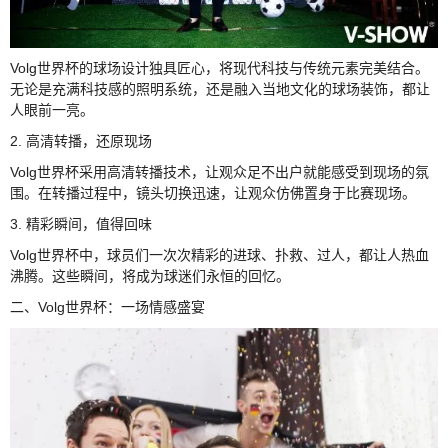
Volg世界杯的球场设计独具匠心，将现代科技与传统元素完美结合。
无论是充满科技感的照明系统，还是融入当地文化的球场装饰，都让
人眼前一亮。
2. 高清转播，还原现场
Volg世界杯采用高清转播技术，让观众足不出户就能感受到现场的氛
围。在转播过程中，镜头切换迅速，让观众仿佛置身于比赛现场。
3. 精彩瞬间，值得回味
Volg世界杯中，球员们一次次精彩的进球、扑救、过人，都让人热血
沸腾。这些瞬间，将成为球迷们永恒的回忆。
二、Volg世界杯：一场情感盛宴