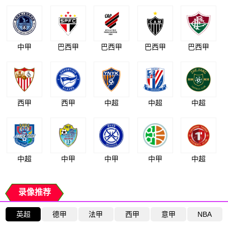
中甲
巴西甲
巴西甲
巴西甲
巴西甲
西甲
西甲
中超
中超
中超
中超
中甲
中甲
中甲
中超
录像推荐
英超
德甲
法甲
西甲
意甲
NBA