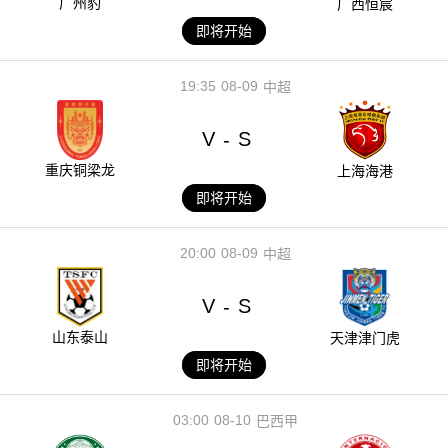
广州豹
广西恒宸
即将开始
19:35
08-09
中超
V
S
-
重庆铜梁龙
上海海港
即将开始
20:00
08-09
中超
V
S
-
山东泰山
天津津门虎
即将开始
03:00
08-10
巴西甲