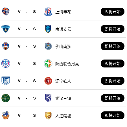
V
-
S
即将开始
上海申花
V
-
S
即将开始
南通支云
V
-
S
即将开始
佛山南狮
V
-
S
即将开始
陕西联合月亮泊
队
V
-
S
即将开始
辽宁铁人
V
-
S
即将开始
武汉三镇
V
-
S
即将开始
大连鲲城