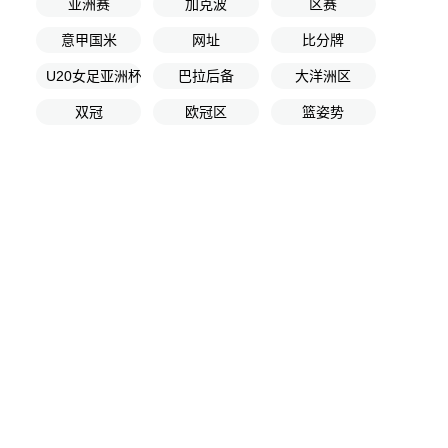
亚洲赛
加克波
区赛
意甲国米
网址
比分牌
U20女足亚洲杯决赛
巴拉后备
大洋洲区
双冠
欧冠区
篮姿势