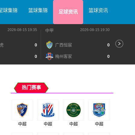
足球集锦
篮球集锦
篮球资讯
足球资讯
2026-08-15 19:35
2026-08-15 19:30
中甲
中甲
虎
0
广西恒宸
0
无
0
梅州客家
0
广
热门赛事
中超
中超
中超
中超