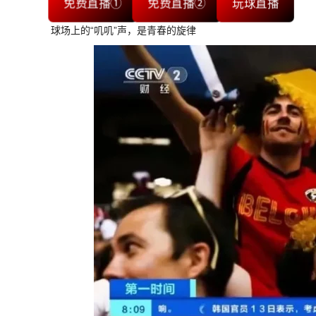
免费直播①
免费直播②
玩球直播
球场上的“叽叽”声，是青春的旋律