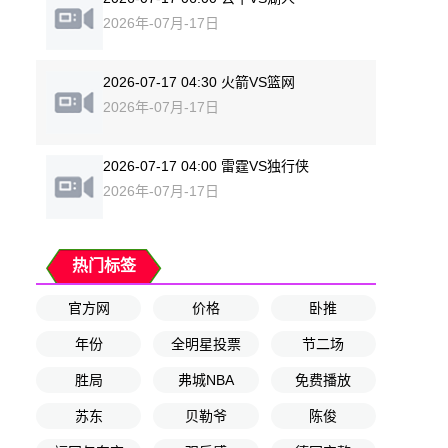
2026年-07月-17日
2026-07-17 04:30 火箭VS篮网
2026年-07月-17日
2026-07-17 04:00 雷霆VS独行侠
2026年-07月-17日
热门标签
官方网
价格
卧推
年份
全明星投票
节二场
胜局
弗城NBA
免费播放
苏东
贝勒爷
陈俊