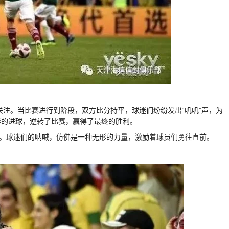
关注。当比赛进行到阶段，双方比分持平，球迷们纷纷发出“叽叽”声，为
彩的进球，逆转了比赛，赢得了最终的胜利。
现。球迷们的呐喊，仿佛是一种无形的力量，激励着球员们勇往直前。