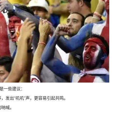
下是一些建议：
等，发出“叽叽”声，更容易引起共鸣。
的呐喊。