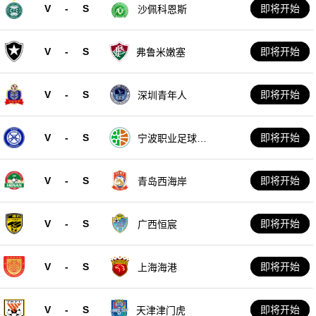
V
-
S
即将开始
沙佩科恩斯
V
-
S
即将开始
弗鲁米嫩塞
V
-
S
即将开始
深圳青年人
V
-
S
即将开始
宁波职业足球俱
乐部
V
-
S
即将开始
青岛西海岸
V
-
S
即将开始
广西恒宸
V
-
S
即将开始
上海海港
V
-
S
即将开始
天津津门虎