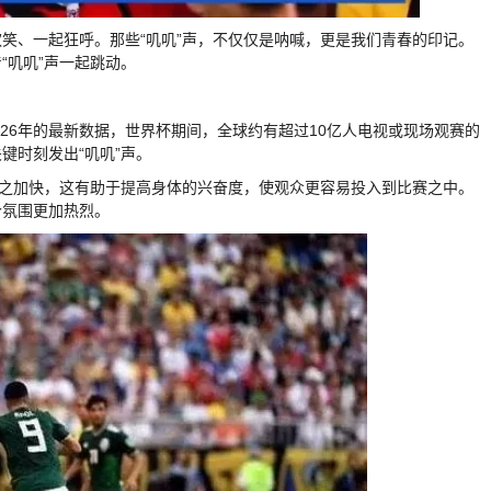
笑、一起狂呼。那些“叽叽”声，不仅仅是呐喊，更是我们青春的印记。
“叽叽”声一起跳动。
026年的最新数据，世界杯期间，全球约有超过10亿人电视或现场观赛的
键时刻发出“叽叽”声。
随之加快，这有助于提高身体的兴奋度，使观众更容易投入到比赛之中。
个氛围更加热烈。