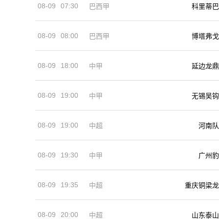
08-09
07:30
巴西甲
科里蒂巴
08-09
08:00
巴西甲
博塔弗戈
08-09
18:00
中甲
延边龙鼎
08-09
19:00
中甲
无锡吴钩
08-09
19:00
河南队
中超
08-09
19:30
中甲
广州豹
08-09
19:35
中超
重庆铜梁龙
08-09
20:00
中超
山东泰山