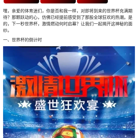
嘿，亲爱的体育迷们，你是否和我一样，对即将到来的世界杯充满期
待？那颗跃动的心，仿佛已经提前感受到了那股全球狂欢的热潮。是
的，下一秒世界杯，激情燃动何时启幕？让我们一起揭开这神秘的面
纱。
一、世界杯的倒计时