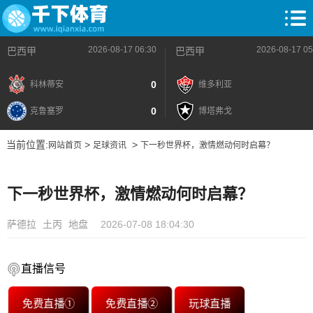
2026-08-17 06:30
2026-08-17 05
巴西甲
巴西甲
0
科林蒂安
维多利亚
0
克鲁塞罗
博塔弗戈
当前位置:
>
>
网站首页
足球资讯
下一秒世界杯，激情燃动何时启幕？
下一秒世界杯，激情燃动何时启幕？
萨德拉
土丙
地盘
2026-07-08 18:04:30
直播信号
免费直播①
免费直播②
玩球直播