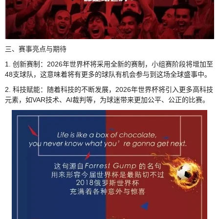
三、赛事亮点与期待
1. 创新赛制：2026年世界杯将采用全新的赛制，小组赛阶段将增加至
48支球队，这意味着将有更多的球队有机会参与到这场全球盛事中。
2. 科技赋能：随着科技的不断发展，2026年世界杯将引入更多高科技
元素，如VAR技术、AI裁判等，为球迷带来更加公平、公正的比赛。