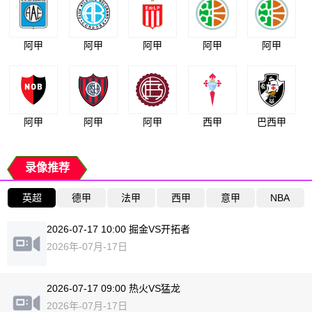
阿甲
阿甲
阿甲
阿甲
阿甲
阿甲
阿甲
阿甲
西甲
巴西甲
录像推荐
英超
德甲
法甲
西甲
意甲
NBA
2026-07-17 10:00 掘金VS开拓者
2026年-07月-17日
2026-07-17 09:00 热火VS猛龙
2026年-07月-17日