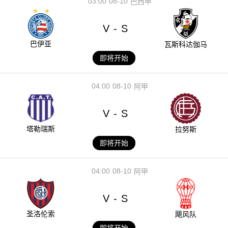
03:00
08-10
巴西甲
V
S
-
巴伊亚
瓦斯科达伽马
即将开始
04:00
08-10
阿甲
V
S
-
塔勒瑞斯
拉努斯
即将开始
04:00
08-10
阿甲
V
S
-
圣洛伦索
飓风队