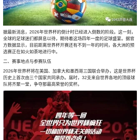
据最新消息，2026年世界杯的倒计时已经进入倒数的阶段。这一刻，
全球的足球迷们都屏息以待，期待着这场四年一度的足球盛宴。据官
方数据显示，目前距离世界杯开赛还有不到一年的时间，各大洲的预
选赛正在如火如荼地进行中。
二、赛事地点与参赛队伍
2026年世界杯将在美国、加拿大和墨西哥三国联合举办，这是世界杯
历史上首次由三个国家共同承办。届时，32支来自世界各地的顶级球
队将齐聚一堂，争夺那最高荣誉的奖杯。