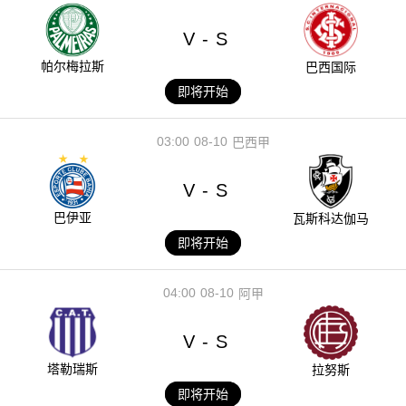
V
S
-
帕尔梅拉斯
巴西国际
即将开始
03:00
08-10
巴西甲
V
S
-
巴伊亚
瓦斯科达伽马
即将开始
04:00
08-10
阿甲
V
S
-
塔勒瑞斯
拉努斯
即将开始