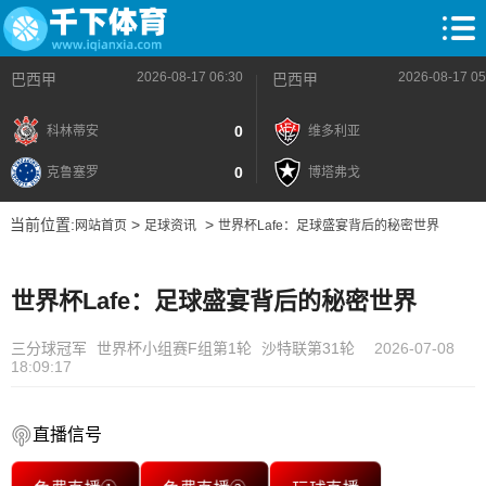
2026-08-17 06:30
2026-08-17 05
巴西甲
巴西甲
0
科林蒂安
维多利亚
0
克鲁塞罗
博塔弗戈
当前位置:
>
>
网站首页
足球资讯
世界杯Lafe：足球盛宴背后的秘密世界
世界杯Lafe：足球盛宴背后的秘密世界
三分球冠军
世界杯小组赛F组第1轮
沙特联第31轮
2026-07-08
18:09:17
直播信号