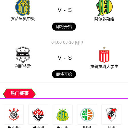
V
S
-
罗萨里奥中央
阿尔多斯维
即将开始
04:00
08-10
阿甲
V
S
-
利斯特雷
拉普拉塔大学生
即将开始
热门赛事
巴西甲
巴西甲
巴西甲
阿甲
阿甲