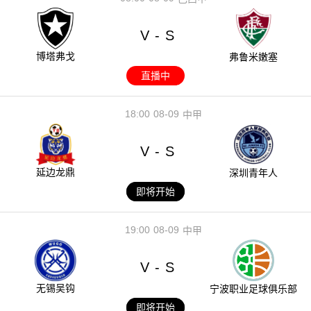
V
S
-
博塔弗戈
弗鲁米嫩塞
直播中
18:00
08-09
中甲
V
S
-
延边龙鼎
深圳青年人
即将开始
19:00
08-09
中甲
V
S
-
无锡吴钩
宁波职业足球俱乐部
即将开始