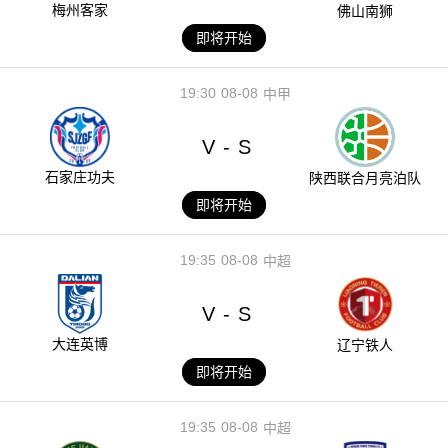
梅州客家
佛山南狮
即将开始
19:30
08-08
中甲
V
S
-
石家庄功夫
陕西联合月亮泊队
即将开始
19:35
08-08
中超
V
S
-
大连英博
辽宁铁人
即将开始
19:35
08-08
中超