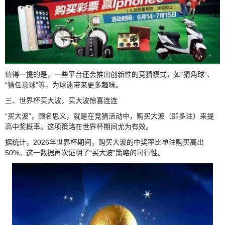
值得一提的是，一些平台还会推出创新性的竞猜模式，如“猜角球”、
“猜任意球”等，为球迷带来更多趣味。
三、世界杯买大波，买大波惊喜连连
“买大波”，顾名思义，就是在竞猜活动中，购买大波（即多注）来提
高中奖概率。这项策略在世界杯期间尤为有效。
据统计，2026年世界杯期间，购买大波的中奖率比单注购买高出
50%。这一数据再次证明了“买大波”策略的可行性。