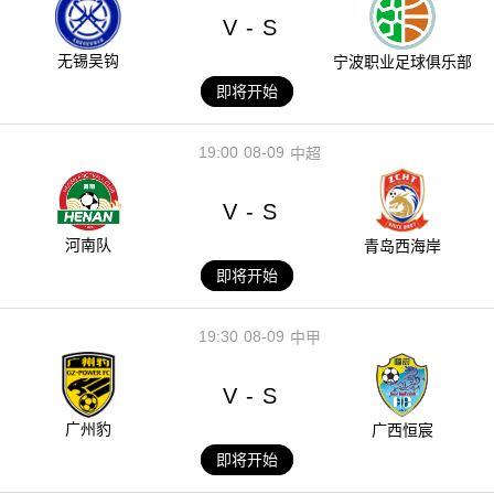
V
S
-
无锡吴钩
宁波职业足球俱乐部
即将开始
19:00
08-09
中超
V
S
-
河南队
青岛西海岸
即将开始
19:30
08-09
中甲
V
S
-
广州豹
广西恒宸
即将开始