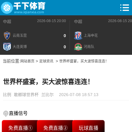
2026-08-15 20:00
2026-08-15 20
中超
中超
0
云南玉昆
上海申花
0
大连英博
河南队
当前位置:
>
>
网站首页
足球资讯
世界杯盛宴，买大波惊喜连连！
世界杯盛宴，买大波惊喜连连！
比例
敢榔球世界杯
兰比尔
2026-07-08 18:57:13
直播信号
免费直播①
免费直播②
玩球直播