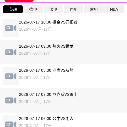
英超
德甲
法甲
西甲
意甲
NBA
2026-07-17 10:00 掘金VS开拓者
2026年-07月-17日
2026-07-17 09:00 热火VS猛龙
2026年-07月-17日
2026-07-17 08:00 老鹰VS灰熊
2026年-07月-17日
2026-07-17 07:00 尼克斯VS勇士
2026年-07月-17日
2026-07-17 06:00 公牛VS湖人
2026年-07月-17日