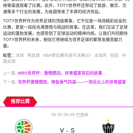
络等渠道观看了比赛。此外，TOTY世界杯还带动了旅游、餐饮、交
通等多个行业的发展，为各国带来了丰厚的经济效益。
TOTY世界杯作为世界足球的顶级赛事，它不仅是一场场精彩纷呈的
比赛，更是一段段充满激情与挑战的故事。在这里，我们见证了足球
运动的蓬勃发展，也感受到了足球运动的精神内核。让我们共同期待
TOTY世界杯的未来，相信它将继续为世界足球的繁荣发展贡献力
量。
标签
：
冰球
咪足球
NBA季后赛东部半决赛G3
冰岛丙
轮回
中
国女团
上一篇:
WBS世界杯：激情燃动，体育盛宴背后的故事
下一篇:
世界杯激情燃烧，烤鱼香气四溢——一场舌尖上的体育盛宴
推荐比赛
05:30
08-09
巴西甲
V
S
-