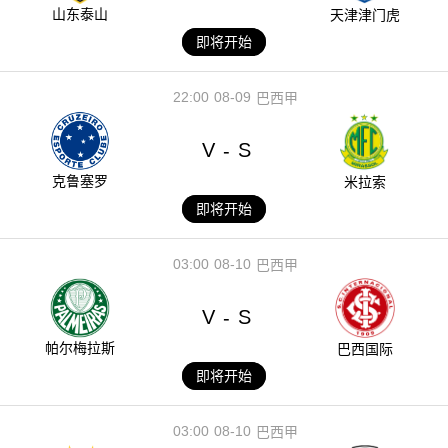
山东泰山
天津津门虎
即将开始
22:00
08-09
巴西甲
V
S
-
克鲁塞罗
米拉索
即将开始
03:00
08-10
巴西甲
V
S
-
帕尔梅拉斯
巴西国际
即将开始
03:00
08-10
巴西甲