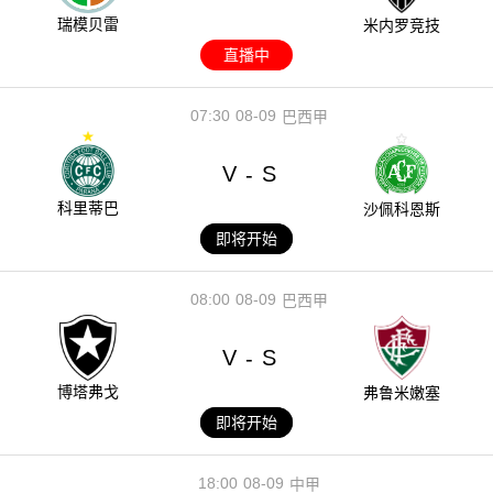
瑞模贝雷
米内罗竞技
直播中
07:30
08-09
巴西甲
V
S
-
科里蒂巴
沙佩科恩斯
即将开始
08:00
08-09
巴西甲
V
S
-
博塔弗戈
弗鲁米嫩塞
即将开始
18:00
08-09
中甲