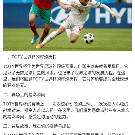
一、TOTY世界杯的辉煌历程
TOTY世界杯作为世界足球的顶级赛事，自诞生以来就备受瞩目。它
见证了无数足球巨星的风采，也记录了世界足球的发展历程。在这
里，我们将回顾TOTY世界杯的辉煌历程，它为何能够成为全球球迷
的狂欢盛宴。
二、赛场上的精彩瞬间
TOTY世界杯的赛场上，一次次惊心动魄的进球、一次次扣人心弦的
战术对决，都令人难以忘怀。在这里，我们将为您盘点那些令人难忘
的精彩瞬间，感受足球运动的魅力。
三、背后故事：球员们的拼搏与成长