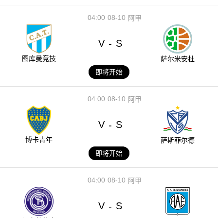
04:00
08-10
阿甲
V
S
-
图库曼竞技
萨尔米安杜
即将开始
04:00
08-10
阿甲
V
S
-
博卡青年
萨斯菲尔德
即将开始
04:00
08-10
阿甲
V
S
-