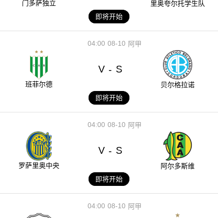
门多萨独立
里奥夸尔托学生队
即将开始
04:00
08-10
阿甲
V
S
-
班菲尔德
贝尔格拉诺
即将开始
04:00
08-10
阿甲
V
S
-
罗萨里奥中央
阿尔多斯维
即将开始
04:00
08-10
阿甲