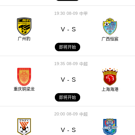
19:30
08-09
中甲
V
S
-
广州豹
广西恒宸
即将开始
19:35
08-09
中超
V
S
-
重庆铜梁龙
上海海港
即将开始
20:00
08-09
中超
V
S
-