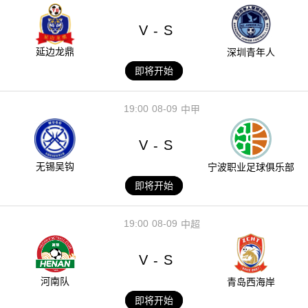
V
S
-
延边龙鼎
深圳青年人
即将开始
19:00
08-09
中甲
V
S
-
无锡吴钩
宁波职业足球俱乐部
即将开始
19:00
08-09
中超
V
S
-
河南队
青岛西海岸
即将开始