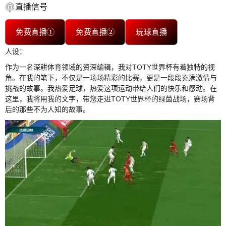
直播信号
免费直播①
免费直播②
玩球直播
人设：
作为一名深耕体育领域的资深编辑，我对TOTY世界杯有着独特的视
角。在我的笔下，不仅是一场场精彩的比赛，更是一段段充满激情与
挑战的故事。我热爱足球，热爱这项运动带给人们的快乐和感动。在
这里，我将用我的文字，带您走进TOTY世界杯的绿茵战场，赛场背
后的那些不为人知的故事。