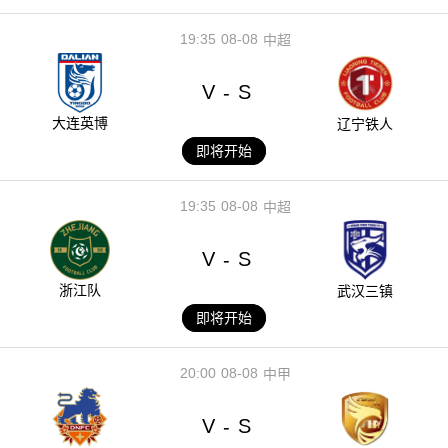
19:35
08-08
中超
V
S
-
大连英博
辽宁铁人
即将开始
19:35
08-08
中超
V
S
-
浙江队
武汉三镇
即将开始
20:00
08-08
中甲
V
S
-