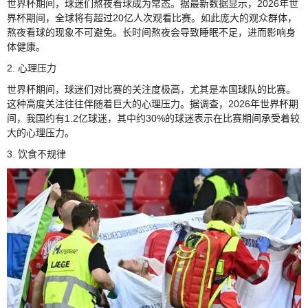
世界杯期间，球迷们熬夜看球成为常态。据最新数据显示，2026年世
界杯期间，全球将有超过20亿人次观看比赛。如此庞大的观众群体，
熬夜看球的现象不可避免。长时间熬夜会导致睡眠不足，进而影响身
体健康。
2. 心理压力
世界杯期间，球迷们对比赛的关注度极高，尤其是本国球队的比赛。
这种高度关注往往伴随着巨大的心理压力。据调查，2026年世界杯期
间，我国约有1.2亿球迷，其中约30%的球迷表示在比赛期间承受着较
大的心理压力。
3. 饮食不规律