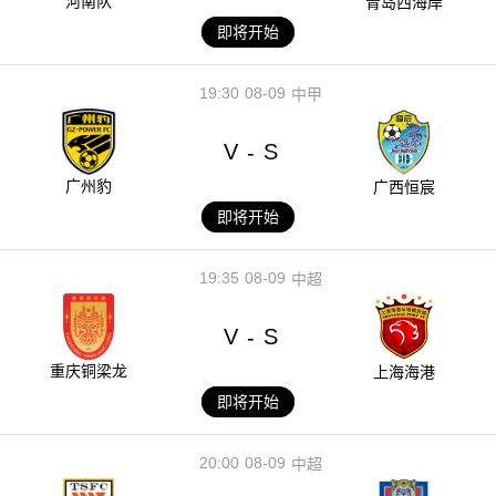
河南队
青岛西海岸
即将开始
19:30
08-09
中甲
V
S
-
广州豹
广西恒宸
即将开始
19:35
08-09
中超
V
S
-
重庆铜梁龙
上海海港
即将开始
20:00
08-09
中超