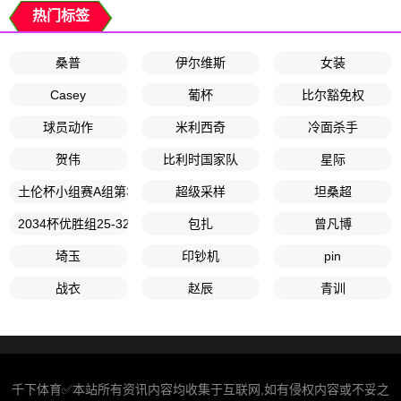
热门标签
桑普
伊尔维斯
女装
Casey
葡杯
比尔豁免权
球员动作
米利西奇
冷面杀手
贺伟
比利时国家队
星际
土伦杯小组赛A组第3轮
超级采样
坦桑超
2034杯优胜组25-32名排位赛
包扎
曾凡博
埼玉
印钞机
pin
战衣
赵辰
青训
千下体育✅本站所有资讯内容均收集于互联网,如有侵权内容或不妥之