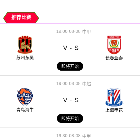
推荐比赛
19:00
08-08
中甲
V
S
-
苏州东吴
长春亚泰
即将开始
19:00
08-08
中超
V
S
-
青岛海牛
上海申花
即将开始
19:30
08-08
中甲