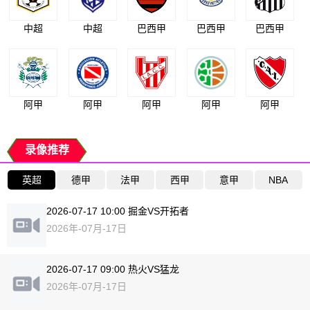
中超
中超
巴西甲
巴西甲
巴西甲
阿甲
阿甲
阿甲
阿甲
阿甲
录像推荐
英超
德甲
法甲
西甲
意甲
NBA
2026-07-17 10:00 掘金VS开拓者
2026年-07月-17日
2026-07-17 09:00 热火VS猛龙
2026年-07月-17日