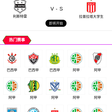
V
S
-
利斯特雷
拉普拉塔大学生
即将开始
热门赛事
巴西甲
巴西甲
巴西甲
阿甲
阿甲
阿甲
阿甲
阿甲
阿甲
阿甲