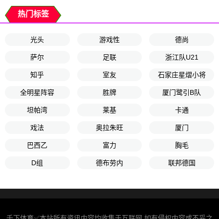
热门标签
光头
游戏性
德尚
萨尔
足联
浙江队U21
知乎
室友
石家庄星熠小将
全明星阵容
胜牌
厦门鹭引B队
坦帕湾
莱基
卡通
戏法
奥拉朱旺
厦门
巴西乙
富力
胸毛
D组
德布劳内
联邦德国
千下体育✅本站所有资讯内容均收集于互联网,如有侵权内容或不妥之