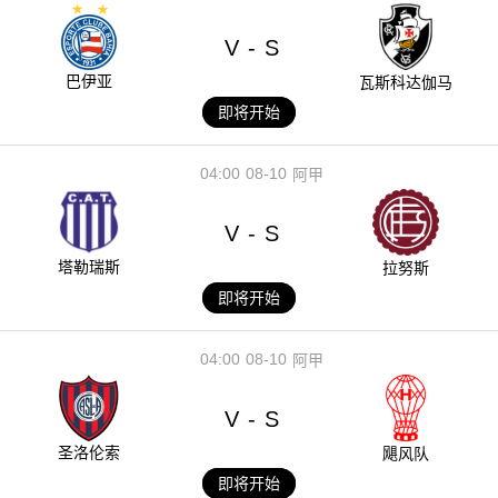
V
S
-
巴伊亚
瓦斯科达伽马
即将开始
04:00
08-10
阿甲
V
S
-
塔勒瑞斯
拉努斯
即将开始
04:00
08-10
阿甲
V
S
-
圣洛伦索
飓风队
即将开始