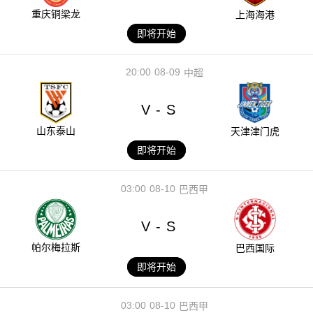
重庆铜梁龙
上海海港
即将开始
20:00
08-09
中超
V
S
-
山东泰山
天津津门虎
即将开始
03:00
08-10
巴西甲
V
S
-
帕尔梅拉斯
巴西国际
即将开始
03:00
08-10
巴西甲