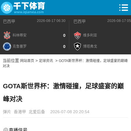
2026-08-17 06:30
2026-08-17 05
巴西甲
巴西甲
0
科林蒂安
维多利亚
0
克鲁塞罗
博塔弗戈
当前位置:
>
>
网站首页
足球资讯
GOTA斯世界杯：激情碰撞，足球盛宴的巅峰
对决
GOTA斯世界杯：激情碰撞，足球盛宴的巅
峰对决
弹片
香港甲
北爱后备
2026-07-08 20:20:54
直播信号