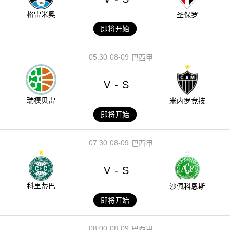
格雷米奥
圣保罗
即将开始
05:30
08-09
巴西甲
V
S
-
瑞模贝雷
米内罗竞技
即将开始
07:30
08-09
巴西甲
V
S
-
科里蒂巴
沙佩科恩斯
即将开始
08:00
08-09
巴西甲