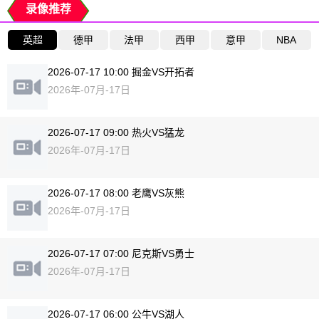
录像推荐
英超
德甲
法甲
西甲
意甲
NBA
2026-07-17 10:00 掘金VS开拓者
2026年-07月-17日
2026-07-17 09:00 热火VS猛龙
2026年-07月-17日
2026-07-17 08:00 老鹰VS灰熊
2026年-07月-17日
2026-07-17 07:00 尼克斯VS勇士
2026年-07月-17日
2026-07-17 06:00 公牛VS湖人