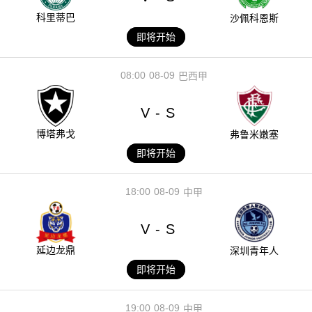
科里蒂巴
沙佩科恩斯
即将开始
08:00
08-09
巴西甲
V
S
-
博塔弗戈
弗鲁米嫩塞
即将开始
18:00
08-09
中甲
V
S
-
延边龙鼎
深圳青年人
即将开始
19:00
08-09
中甲