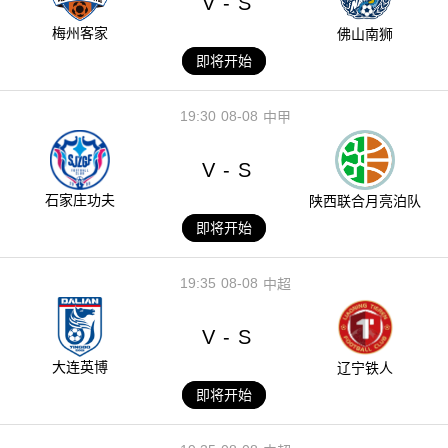
V
S
-
梅州客家
佛山南狮
即将开始
19:30
08-08
中甲
V
S
-
石家庄功夫
陕西联合月亮泊队
即将开始
19:35
08-08
中超
V
S
-
大连英博
辽宁铁人
即将开始