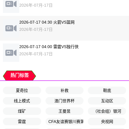
2026年-07月-17日
2026-07-17 04:30 火箭VS篮网
2026年-07月-17日
2026-07-17 04:00 雷霆VS独行侠
2026年-07月-17日
热门标签
夏奇拉
补救
鞋底
线上模式
澳门世界杯
互动区
煤矿
王曼昱
（社会组）银河
雷霆
CFA友谊赛银川赛第3轮
央视网