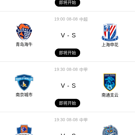
即将开始
19:00
08-08
中超
V
S
-
青岛海牛
上海申花
即将开始
19:30
08-08
中甲
V
S
-
南京城市
南通支云
即将开始
19:30
08-08
中甲