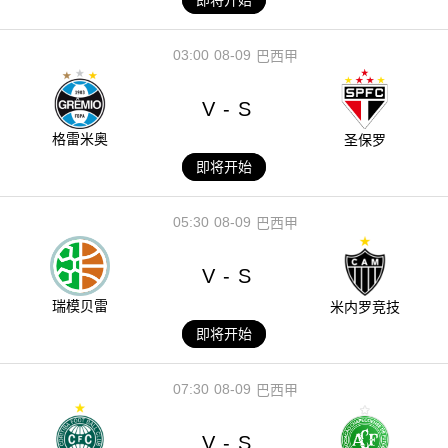
即将开始
03:00
08-09
巴西甲
V
S
-
格雷米奥
圣保罗
即将开始
05:30
08-09
巴西甲
V
S
-
瑞模贝雷
米内罗竞技
即将开始
07:30
08-09
巴西甲
V
S
-