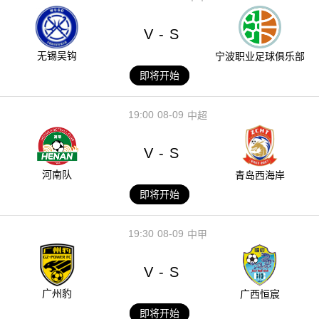
V
S
-
无锡吴钩
宁波职业足球俱乐部
即将开始
19:00
08-09
中超
V
S
-
河南队
青岛西海岸
即将开始
19:30
08-09
中甲
V
S
-
广州豹
广西恒宸
即将开始