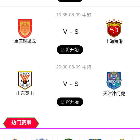
19:35
08-09
中超
V
S
-
重庆铜梁龙
上海海港
即将开始
20:00
08-09
中超
V
S
-
山东泰山
天津津门虎
即将开始
热门赛事