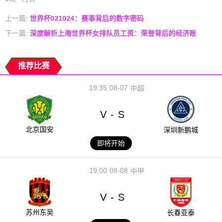
上一篇:
世界杯021024：赛事背后的数字密码
下一篇:
深度解析上海世界杯女排队员工资：荣誉背后的经济账
推荐比赛
19:35
08-07
中超
V
S
-
北京国安
深圳新鹏城
即将开始
19:00
08-08
中甲
V
S
-
苏州东吴
长春亚泰