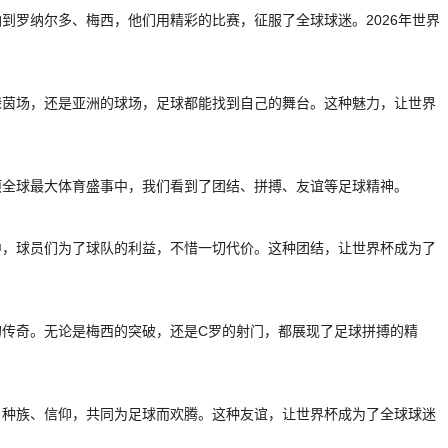
到罗纳尔多、梅西，他们用精彩的比赛，征服了全球球迷。2026年世界
绿茵场，还是亚洲的球场，足球都能找到自己的舞台。这种魅力，让世界
项全球最大体育盛事中，我们看到了团结、拼搏、友谊等足球精神。
中，球员们为了球队的利益，不惜一切代价。这种团结，让世界杯成为了
的传奇。无论是梅西的突破，还是C罗的射门，都展现了足球拼搏的精
、种族、信仰，共同为足球而欢腾。这种友谊，让世界杯成为了全球球迷