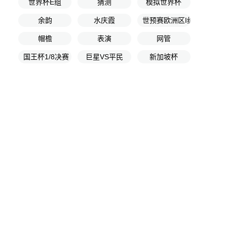
世界杯E组
猜测
模拟世界杯
余韵
水庆霞
世预赛欧洲区I组第6轮
帽檐
表演
网管
国王杯1/8决赛
巨星VS平民
新加坡杯