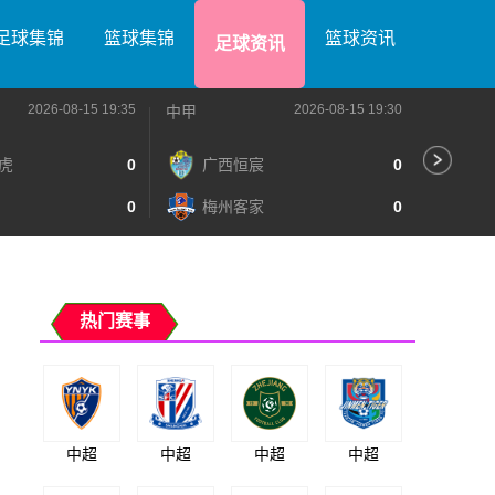
足球集锦
篮球集锦
篮球资讯
足球资讯
2026-08-15 19:35
2026-08-15 19:30
中甲
中甲
虎
0
广西恒宸
0
无
0
梅州客家
0
广
热门赛事
中超
中超
中超
中超