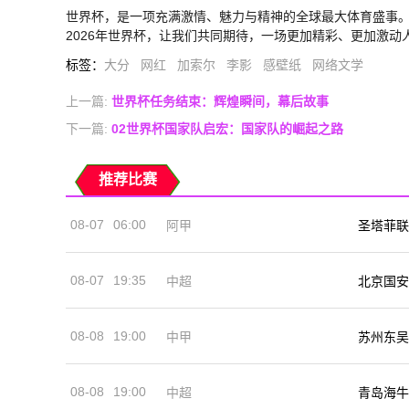
世界杯，是一项充满激情、魅力与精神的全球最大体育盛事
2026年世界杯，让我们共同期待，一场更加精彩、更加激动
标签
：
大分
网红
加索尔
李影
感壁纸
网络文学
上一篇:
世界杯任务结束：辉煌瞬间，幕后故事
下一篇:
02世界杯国家队启宏：国家队的崛起之路
推荐比赛
08-07
06:00
阿甲
圣塔菲联
08-07
19:35
中超
北京国安
08-08
19:00
中甲
苏州东吴
08-08
19:00
中超
青岛海牛