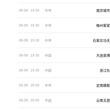
08-08
19:30
中甲
南京城市
08-08
19:30
中甲
梅州客家
08-08
19:30
中甲
石家庄功夫
08-08
19:35
中超
大连英博
08-08
19:35
中超
浙江队
08-08
20:00
中甲
定南赣联
08-08
20:00
中超
云南玉昆