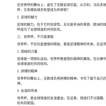
在世界杯的舞台上，诞生了无数足球巨星。从贝利、马拉多纳
杯，又有哪些球员有望成为传奇呢？
2. 足球的魅力
足球的魅力，在于它的包容性。无论是非洲的草原、欧洲的
杯成为了全球球迷的共同狂欢。
三、世界杯，不只是激情
世界杯，不仅仅是激情的释放，更是足球精神的传承。在这
1. 团结的力量
足球是一项团队运动，世界杯更是团队精神的展现。在比赛
全球球迷的共同信仰。
2. 拼搏的精神
世界杯的舞台上，无数球员用拼搏的精神，书写了属于自己
神。
3. 友谊的传承
世界杯，是全球球迷的友谊盛会。在这里，球迷们不分国籍
的共同家园。