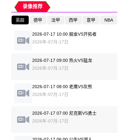
录像推荐
英超
德甲
法甲
西甲
意甲
NBA
2026-07-17 10:00 掘金VS开拓者
2026年-07月-17日
2026-07-17 09:00 热火VS猛龙
2026年-07月-17日
2026-07-17 08:00 老鹰VS灰熊
2026年-07月-17日
2026-07-17 07:00 尼克斯VS勇士
2026年-07月-17日
2026-07-17 06:00 公牛VS湖人