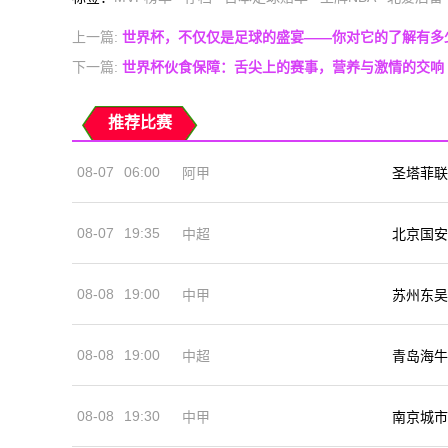
上一篇:
世界杯，不仅仅是足球的盛宴——你对它的了解有多
下一篇:
世界杯伙食保障：舌尖上的赛事，营养与激情的交响
推荐比赛
08-07
06:00
阿甲
圣塔菲联
08-07
19:35
中超
北京国安
08-08
19:00
中甲
苏州东吴
08-08
19:00
中超
青岛海牛
08-08
19:30
中甲
南京城市