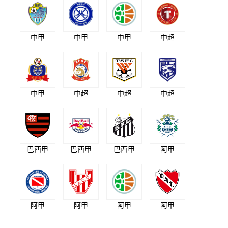
中甲
中甲
中甲
中超
中甲
中超
中超
中超
巴西甲
巴西甲
巴西甲
阿甲
阿甲
阿甲
阿甲
阿甲