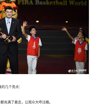
我的几个亮点：
赛都充满了悬念，让观众大呼过瘾。