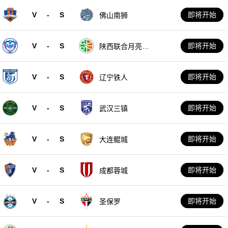
V
-
S
即将开始
佛山南狮
V
-
S
即将开始
陕西联合月亮泊
队
V
-
S
即将开始
辽宁铁人
V
-
S
即将开始
武汉三镇
V
-
S
即将开始
大连鲲城
V
-
S
即将开始
成都蓉城
V
-
S
即将开始
圣保罗