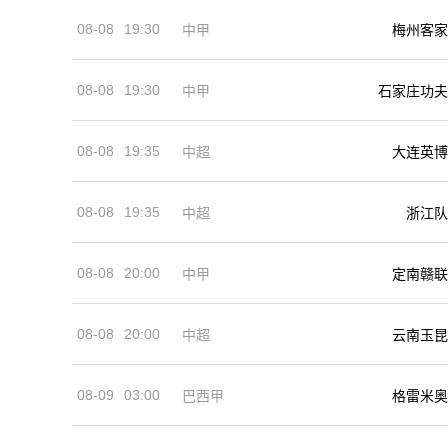
08-08
19:30
中甲
梅州客家
08-08
19:30
中甲
石家庄功夫
08-08
19:35
中超
大连英博
08-08
19:35
中超
浙江队
08-08
20:00
中甲
定南赣联
08-08
20:00
中超
云南玉昆
08-09
03:00
巴西甲
格雷米奥