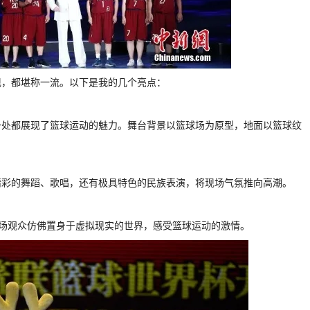
现，都堪称一流。以下是我的几个亮点：
一处都展现了篮球运动的魅力。舞台背景以篮球场为原型，地面以篮球纹
精彩的舞蹈、歌唱，还有极具特色的民族表演，将现场气氛推向高潮。
现场观众仿佛置身于虚拟现实的世界，感受篮球运动的激情。