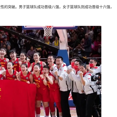
史性的突破。男子篮球队成功晋级八强，女子篮球队则成功晋级十六强，