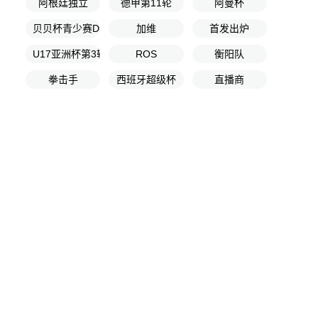
阿根廷独立
德甲第11轮
阿曼杯
贝贝杯青少赛D组第2轮
加维
首发出炉
U17亚洲杯第3轮
ROS
衡阳队
拳击手
西班牙超级杯
直播商