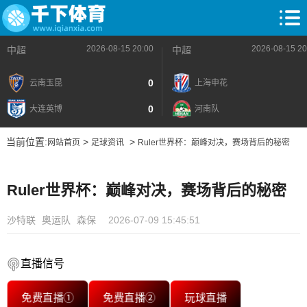
2026-08-15 20:00
2026-08-15 20
中超
中超
0
云南玉昆
上海申花
0
大连英博
河南队
当前位置:
>
>
网站首页
足球资讯
Ruler世界杯：巅峰对决，赛场背后的秘密
Ruler世界杯：巅峰对决，赛场背后的秘密
沙特联
奥运队
森保
2026-07-09 15:45:51
直播信号
免费直播①
免费直播②
玩球直播