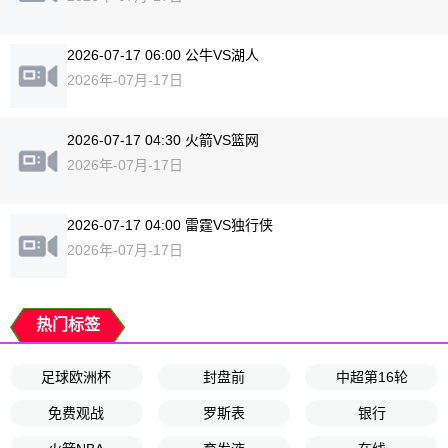
2026-07-17 06:00 公牛VS湖人
2026年-07月-17日
2026-07-17 04:30 火箭VS篮网
2026年-07月-17日
2026-07-17 04:00 雷霆VS独行侠
2026年-07月-17日
热门标签
足球欧洲杯
封盘前
中超第16轮
免费观战
罗斯表
银行