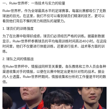
一、Ruler世界杯：一场技术与实力的较量
Ruler世界杯，作为全球最高水平的足球赛事，每届比赛都吸引了无数
球迷的目光。在这里，我们不仅可以看到球员们精湛的技艺，更可以
看到他们背后不懈的努力和团队的凝聚力。
1. 球员们的训练强度
为了在比赛中取得好成绩，球员们必须经历严格的训练。据最新数据
显示，Ruler世界杯参赛球员的平均每周训练时间高达40小时。在这段
时间里，他们不仅要进行体能训练，还要进行技术、战术等方面的训
练。
2. 球队之间的情报战
在Ruler世界杯中，情报战同样至关重要。各队教练和工作人员会各种
渠道收集对手的情报，以便在比赛中制定出更有针对性的战术。据业
内人士透露，Ruler世界杯期间，情报收集和分析的工作量是平时的数
倍。