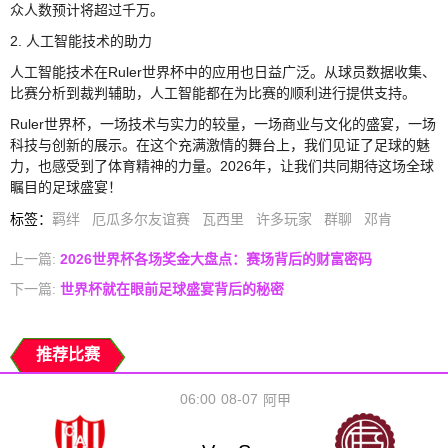
众人数预计将超过千万。
2. 人工智能技术的助力
人工智能技术在Ruler世界杯中的应用也日益广泛。从球员数据收集、
比赛分析到裁判辅助，人工智能都在为比赛的顺利进行提供支持。
Ruler世界杯，一场技术与实力的较量，一场商业与文化的盛宴，一场
科技与创新的展示。在这个充满激情的舞台上，我们见证了足球的魅
力，也感受到了体育精神的力量。2026年，让我们共同期待这场全球
瞩目的足球盛宴！
标签
：
羁绊
厄瓜多尔友谊赛
瓦西里
许多玩家
群聊
邓肯
上一篇:
2026世界杯各场奖金大盘点：赛场背后的财富密码
下一篇:
世界杯就在眼前足球盛宴背后的秘密
推荐比赛
06:00
08-07
阿甲