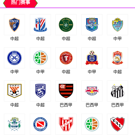
热门赛事
中超
中超
中超
中超
中甲
中甲
中甲
中超
中甲
中超
中超
中超
巴西甲
巴西甲
巴西甲