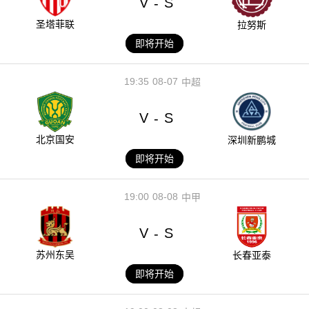
V
S
-
圣塔菲联
拉努斯
即将开始
19:35
08-07
中超
V
S
-
北京国安
深圳新鹏城
即将开始
19:00
08-08
中甲
V
S
-
苏州东吴
长春亚泰
即将开始