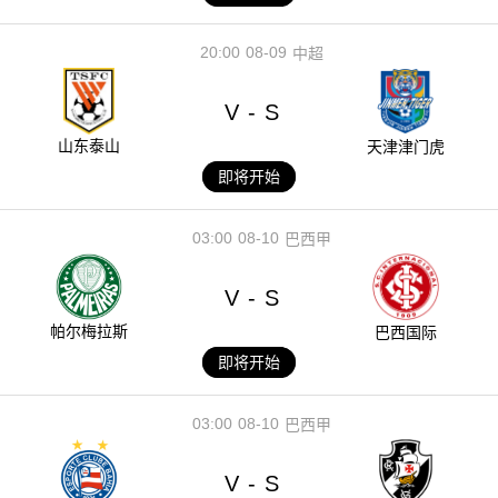
20:00
08-09
中超
V
S
-
山东泰山
天津津门虎
即将开始
03:00
08-10
巴西甲
V
S
-
帕尔梅拉斯
巴西国际
即将开始
03:00
08-10
巴西甲
V
S
-