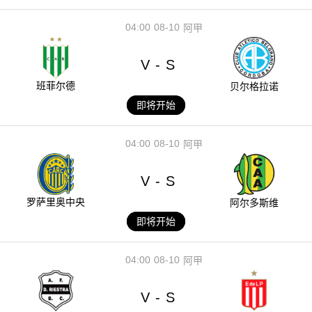
04:00
08-10
阿甲
V
S
-
班菲尔德
贝尔格拉诺
即将开始
04:00
08-10
阿甲
V
S
-
罗萨里奥中央
阿尔多斯维
即将开始
04:00
08-10
阿甲
V
S
-