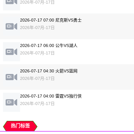
2026年-07月-17日
2026-07-17 07:00 尼克斯VS勇士
2026年-07月-17日
2026-07-17 06:00 公牛VS湖人
2026年-07月-17日
2026-07-17 04:30 火箭VS篮网
2026年-07月-17日
2026-07-17 04:00 雷霆VS独行侠
2026年-07月-17日
热门标签