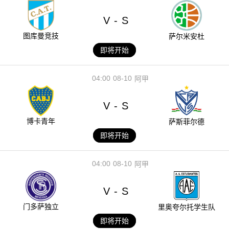
V
S
-
图库曼竞技
萨尔米安杜
即将开始
04:00
08-10
阿甲
V
S
-
博卡青年
萨斯菲尔德
即将开始
04:00
08-10
阿甲
V
S
-
门多萨独立
里奥夸尔托学生队
即将开始