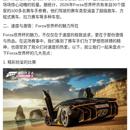
场场惊心动魄的较量。据统计，2026年Forza世界杯共有来自30个国
家的100多名赛车手参赛，他们驾驶的赛车类型涵盖了超级跑车、方
程式赛车、拉力赛车等多种车型。
二、速度与激情：Forza世界杯的魅力所在
Forza世界杯的魅力，不仅仅在于速度的极致追求，更在于那份激情
与热血。在这场赛事中，我们看到了赛车手们为了梦想而拼搏的精
神，也感受到了观众们对速度的热爱。以下，就让我们一起来盘点一
下Forza世界杯的几大亮点：
1. 精彩纷呈的比赛