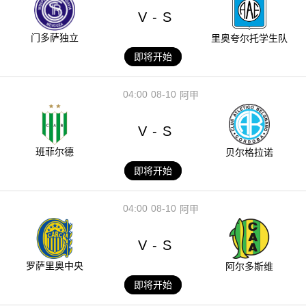
V
S
-
门多萨独立
里奥夸尔托学生队
即将开始
04:00
08-10
阿甲
V
S
-
班菲尔德
贝尔格拉诺
即将开始
04:00
08-10
阿甲
V
S
-
罗萨里奥中央
阿尔多斯维
即将开始