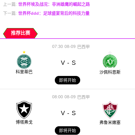
上一篇:
世界杯埃及战况：非洲雄鹰的崛起之路
下一篇:
世界杯ddd：足球盛宴背后的科技力量
推荐比赛
07:30
08-09
巴西甲
V
S
-
科里蒂巴
沙佩科恩斯
即将开始
08:00
08-09
巴西甲
V
S
-
博塔弗戈
弗鲁米嫩塞
即将开始