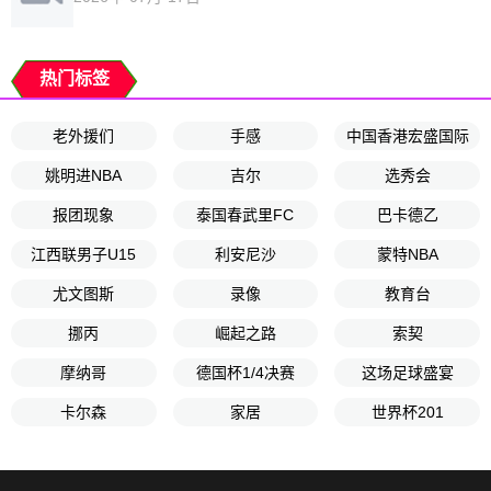
热门标签
老外援们
手感
中国香港宏盛国际
姚明进NBA
吉尔
选秀会
报团现象
泰国春武里FC
巴卡德乙
江西联男子U15
利安尼沙
蒙特NBA
尤文图斯
录像
教育台
挪丙
崛起之路
索契
摩纳哥
德国杯1/4决赛
这场足球盛宴
卡尔森
家居
世界杯201