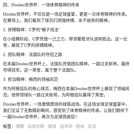
四、Doulao世界杯：一场体育精神的传承
Doulao世界杯，不仅仅是一场足球盛宴，更是一次体育精神的传承。
在赛场上，我们看到了球员们顽强拼搏、永不放弃的精神。
1. 拼搏精神：C罗的“帽子戏法”
在小组赛阶段，C罗凭借一己之力，带领葡萄牙队逆转胜出。这一壮
举，展现了C罗的拼搏精神。
2. 团队精神：法国队的夺冠之路
在本届Doulao世界杯上，法国队凭借团队精神，一路过关斩将，最终
夺得冠军。这一荣誉，属于整个法国队。
3. 担当精神：梅西的领袖风范
作为阿根廷队的核心球员，梅西在本届Doulao世界杯上展现了领袖风
范。他带领球队一路过关斩将，为阿根廷队赢得了荣誉。
Doulao世界杯，一场激情燃烧的绿茵战场。在这场全球足球盛宴中，
我们见证了无数精彩瞬间，感受到了体育精神的传承。让我们期待下
一届Doulao世界杯，再次为足球而疯狂！
标签
：
沸腾
出场次数
球馆
战术师
税线
队伍