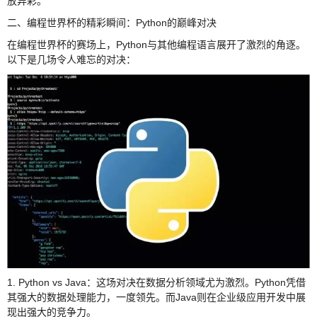
放异彩。
二、编程世界杯的精彩瞬间：Python的巅峰对决
在编程世界杯的赛场上，Python与其他编程语言展开了激烈的角逐。
以下是几场令人难忘的对决：
1. Python vs Java：这场对决在数据分析领域尤为激烈。Python凭借
其强大的数据处理能力，一度领先。而Java则在企业级应用开发中展
现出强大的竞争力。