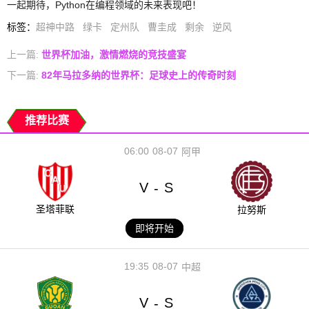
一起期待，Python在编程领域的未来表现吧！
标签
：
超神中路
绿卡
定州队
曹圭成
剩余
逆风
上一篇:
世界杯加油，激情燃烧的竞技盛宴
下一篇:
82年马拉多纳的世界杯：足球史上的传奇时刻
推荐比赛
06:00
08-07
阿甲
V
S
-
圣塔菲联
拉努斯
即将开始
19:35
08-07
中超
V
S
-