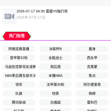
2026-07-17 04:00 雷霆VS独行侠
2026年-07月-17日
热门标签
阿根廷赛直播
冰联杯B
瘦身
意甲第32轮
全能战士
西女甲
乌兹别克斯坦友谊赛
观后感
克莱蒙
NBA季后赛东部半决赛G7
米播NBA
焦点
领军
法甲第30轮
阿尔德里奇
队旗
材质
杨柳
腾讯新闻
白俄超
雷科巴