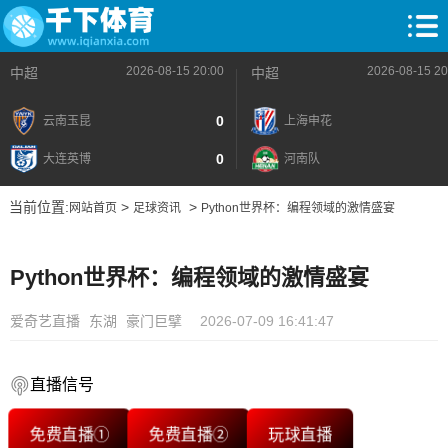
2026-08-15 20:00
2026-08-15 20
中超
中超
0
云南玉昆
上海申花
0
大连英博
河南队
当前位置:
>
>
网站首页
足球资讯
Python世界杯：编程领域的激情盛宴
Python世界杯：编程领域的激情盛宴
爱奇艺直播
东湖
豪门巨擘
2026-07-09 16:41:47
直播信号
免费直播①
免费直播②
玩球直播