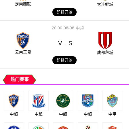
定南赣联
大连鲲城
即将开始
20:00
08-08
中超
V
S
-
云南玉昆
成都蓉城
即将开始
热门赛事
中超
中超
中超
中超
中甲