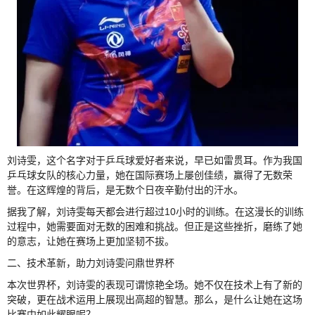
刘诗雯，这个名字对于乒乓球爱好者来说，早已如雷贯耳。作为我国
乒乓球女队的核心力量，她在国际赛场上屡创佳绩，赢得了无数荣
誉。在这辉煌的背后，是无数个日夜辛勤付出的汗水。
据我了解，刘诗雯每天都会进行超过10小时的训练。在这漫长的训练
过程中，她需要面对无数的困难和挑战。但正是这些挫折，磨练了她
的意志，让她在赛场上更加坚韧不拔。
二、技术革新，助力刘诗雯问鼎世界杯
本次世界杯，刘诗雯的表现可谓惊艳全场。她不仅在技术上有了新的
突破，更在战术运用上展现出高超的智慧。那么，是什么让她在这场
比赛中如此耀眼呢？