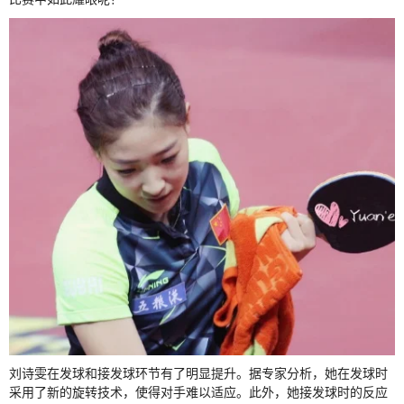
刘诗雯在发球和接发球环节有了明显提升。据专家分析，她在发球时
采用了新的旋转技术，使得对手难以适应。此外，她接发球时的反应