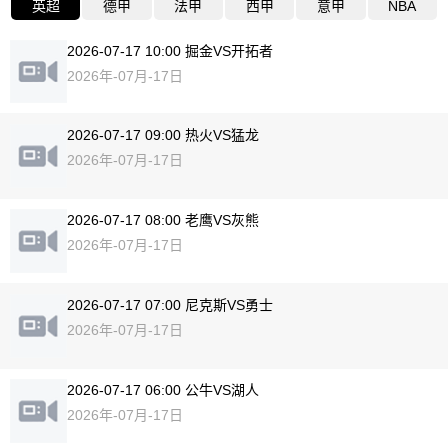
英超
德甲
法甲
西甲
意甲
NBA
2026-07-17 10:00 掘金VS开拓者
2026年-07月-17日
2026-07-17 09:00 热火VS猛龙
2026年-07月-17日
2026-07-17 08:00 老鹰VS灰熊
2026年-07月-17日
2026-07-17 07:00 尼克斯VS勇士
2026年-07月-17日
2026-07-17 06:00 公牛VS湖人
2026年-07月-17日