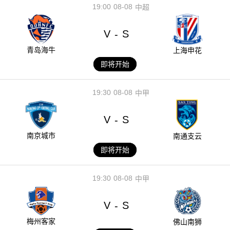
19:00
08-08
中超
V
S
-
青岛海牛
上海申花
即将开始
19:30
08-08
中甲
V
S
-
南京城市
南通支云
即将开始
19:30
08-08
中甲
V
S
-
梅州客家
佛山南狮