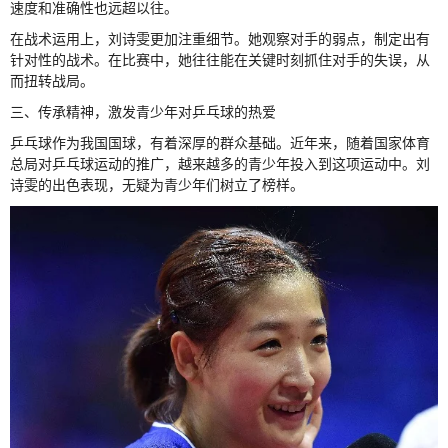
速度和准确性也远超以往。
在战术运用上，刘诗雯更加注重细节。她观察对手的弱点，制定出有
针对性的战术。在比赛中，她往往能在关键时刻抓住对手的失误，从
而扭转战局。
三、传承精神，激发青少年对乒乓球的热爱
乒乓球作为我国国球，有着深厚的群众基础。近年来，随着国家体育
总局对乒乓球运动的推广，越来越多的青少年投入到这项运动中。刘
诗雯的出色表现，无疑为青少年们树立了榜样。