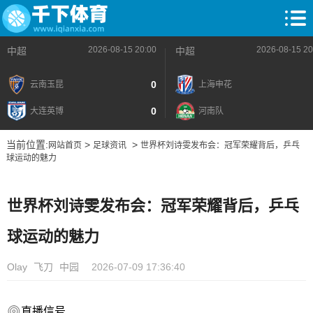
2026-08-15 20:00
2026-08-15 20
中超
中超
0
云南玉昆
上海申花
0
大连英博
河南队
当前位置:
>
>
网站首页
足球资讯
世界杯刘诗雯发布会：冠军荣耀背后，乒乓
球运动的魅力
世界杯刘诗雯发布会：冠军荣耀背后，乒乓
球运动的魅力
Olay
飞刀
中园
2026-07-09 17:36:40
直播信号