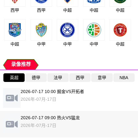
西甲
西甲
中超
中超
中超
中超
中甲
中甲
中甲
中超
录像推荐
英超
德甲
法甲
西甲
意甲
NBA
2026-07-17 10:00 掘金VS开拓者
2026年-07月-17日
2026-07-17 09:00 热火VS猛龙
2026年-07月-17日