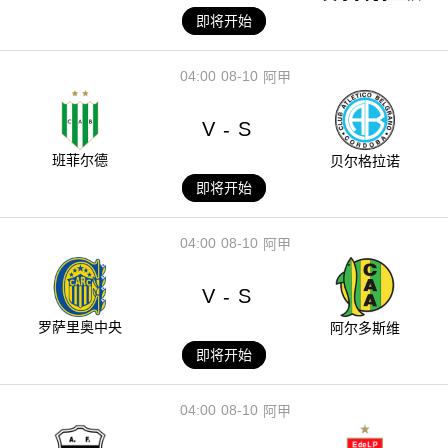
即将开始
04:00
08-10
阿甲
V
S
-
班菲尔德
贝尔格拉诺
即将开始
04:00
08-10
阿甲
V
S
-
罗萨里奥中央
阿尔多斯维
即将开始
04:00
08-10
阿甲