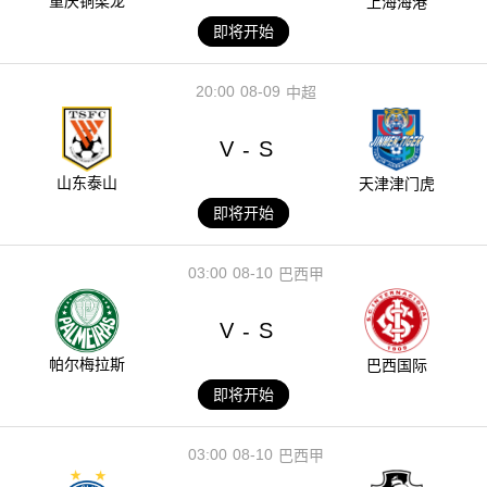
重庆铜梁龙
上海海港
即将开始
20:00
08-09
中超
V
S
-
山东泰山
天津津门虎
即将开始
03:00
08-10
巴西甲
V
S
-
帕尔梅拉斯
巴西国际
即将开始
03:00
08-10
巴西甲