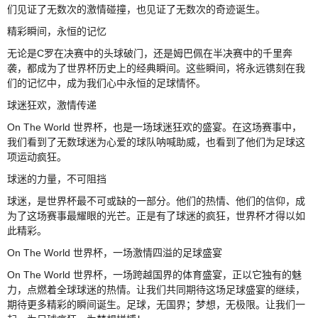
们见证了无数次的激情碰撞，也见证了无数次的奇迹诞生。
精彩瞬间，永恒的记忆
无论是C罗在决赛中的头球破门，还是姆巴佩在半决赛中的千里奔
袭，都成为了世界杯历史上的经典瞬间。这些瞬间，将永远镌刻在我
们的记忆中，成为我们心中永恒的足球情怀。
球迷狂欢，激情传递
On The World 世界杯，也是一场球迷狂欢的盛宴。在这场赛事中，
我们看到了无数球迷为心爱的球队呐喊助威，也看到了他们为足球这
项运动疯狂。
球迷的力量，不可阻挡
球迷，是世界杯最不可或缺的一部分。他们的热情、他们的信仰，成
为了这场赛事最耀眼的光芒。正是有了球迷的疯狂，世界杯才得以如
此精彩。
On The World 世界杯，一场激情四溢的足球盛宴
On The World 世界杯，一场跨越国界的体育盛宴，正以它独有的魅
力，点燃着全球球迷的热情。让我们共同期待这场足球盛宴的继续，
期待更多精彩的瞬间诞生。足球，无国界；梦想，无极限。让我们一