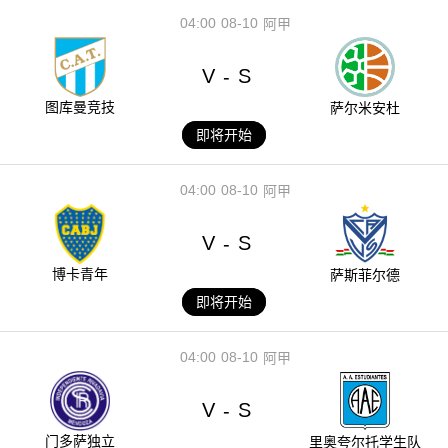
04:00
08-10
阿甲
V
S
-
图库曼竞技
萨尔米安杜
即将开始
04:00
08-10
阿甲
V
S
-
博卡青年
萨斯菲尔德
即将开始
04:00
08-10
阿甲
V
S
-
门多萨独立
里奥夸尔托学生队