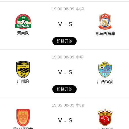
19:00
08-09
中超
V
S
-
河南队
青岛西海岸
即将开始
19:30
08-09
中甲
V
S
-
广州豹
广西恒宸
即将开始
19:35
08-09
中超
V
S
-