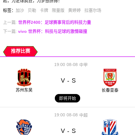
起，为足球疯狂，为梦想拼搏！
标签
：
加沙
贝勒
卡牌
限量版
黄婷婷
拉塞尔场
上一篇:
世界杯2400：足球赛事背后的科技力量
下一篇:
vivo 世界杯：科技与足球的激情碰撞
推荐比赛
19:00
08-08
中甲
V
S
-
苏州东吴
长春亚泰
即将开始
19:00
08-08
中超
V
S
-