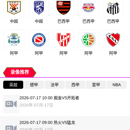
中超
中超
巴西甲
巴西甲
巴西甲
阿甲
阿甲
阿甲
阿甲
阿甲
录像推荐
英超
德甲
法甲
西甲
意甲
NBA
2026-07-17 10:00 掘金VS开拓者
2026年-07月-17日
2026-07-17 09:00 热火VS猛龙
2026年-07月-17日