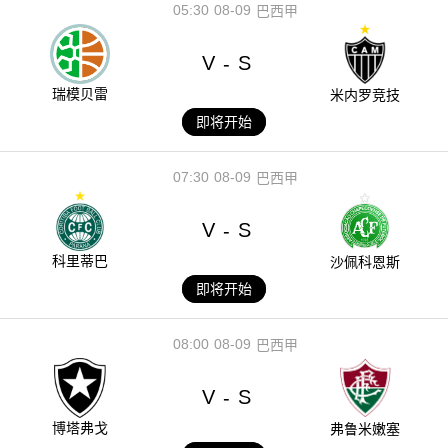
05:30
08-09
巴西甲
V
S
-
瑞模贝雷
米内罗竞技
即将开始
07:30
08-09
巴西甲
V
S
-
科里蒂巴
沙佩科恩斯
即将开始
08:00
08-09
巴西甲
V
S
-
博塔弗戈
弗鲁米嫩塞