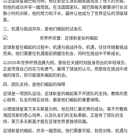
以法国球星姆巴佩为例，他在职业生涯初期就展现出了惊人的天赋，
但他的成功并非一蹴而就。在法国国家队，姆巴佩每天都要进行长达
数小时的训练，他的努力和汗水，最终让他成为了世界足坛的顶级球
星。
三、机遇与挑战并存，是他们崛起的试金石
足球新星在崛起的过程中，机遇与挑战并存。机遇，往往伴随着挑战
而来。他们需要在机遇面前把握住机会，同时在挑战中不断成长。
以2026年世界杯预选赛为例，那些在关键时刻挺身而出的年轻球员，
正是凭借自己的实力和勇气，赢得了球迷的认可。而那些在挑战中退
缩的球员，则可能错失崛起的机会。
四、团队支持，是他们崛起的保障
足球是一项团队运动，足球新星的崛起离不开团队的支持。教练的悉
心指导、队友的相互扶持，都是他们崛起的重要保障。
以德国球星莱万多夫斯基为例，他在拜仁慕尼黑的成功，离不开教练
海因克斯的悉心培养，以及队友们的无私奉献。正是有了团队的支
持，莱万多夫斯基才能在足球世界里独领风骚。
足球新星的崛起，并非一蹴而就。他们需要天赋、刻苦训练、机遇与