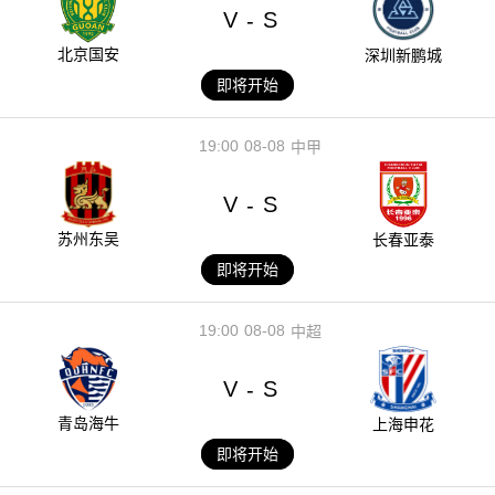
V
S
-
北京国安
深圳新鹏城
即将开始
19:00
08-08
中甲
V
S
-
苏州东吴
长春亚泰
即将开始
19:00
08-08
中超
V
S
-
青岛海牛
上海申花
即将开始