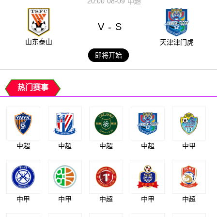
20:00
08-09
中超
V
S
-
山东泰山
天津津门虎
即将开始
热门赛事
中超
中超
中超
中超
中甲
中甲
中甲
中超
中甲
中超