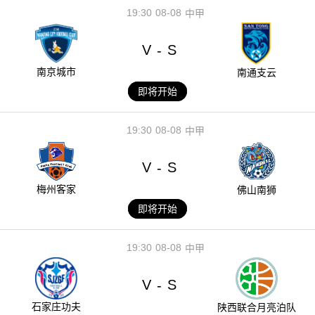
19:30
08-08
中甲
V
S
-
南京城市
南通支云
即将开始
19:30
08-08
中甲
V
S
-
梅州客家
佛山南狮
即将开始
19:30
08-08
中甲
V
S
-
石家庄功夫
陕西联合月亮泊队