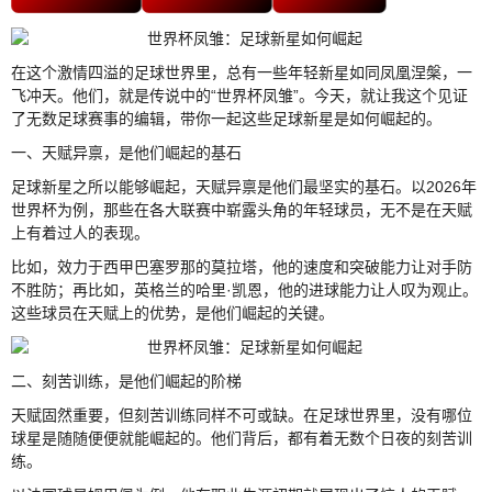
在这个激情四溢的足球世界里，总有一些年轻新星如同凤凰涅槃，一
飞冲天。他们，就是传说中的“世界杯凤雏”。今天，就让我这个见证
了无数足球赛事的编辑，带你一起这些足球新星是如何崛起的。
一、天赋异禀，是他们崛起的基石
足球新星之所以能够崛起，天赋异禀是他们最坚实的基石。以2026年
世界杯为例，那些在各大联赛中崭露头角的年轻球员，无不是在天赋
上有着过人的表现。
比如，效力于西甲巴塞罗那的莫拉塔，他的速度和突破能力让对手防
不胜防；再比如，英格兰的哈里·凯恩，他的进球能力让人叹为观止。
这些球员在天赋上的优势，是他们崛起的关键。
二、刻苦训练，是他们崛起的阶梯
天赋固然重要，但刻苦训练同样不可或缺。在足球世界里，没有哪位
球星是随随便便就能崛起的。他们背后，都有着无数个日夜的刻苦训
练。