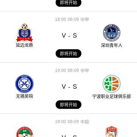
即将开始
18:00
08-09
中甲
V
S
-
延边龙鼎
深圳青年人
即将开始
19:00
08-09
中甲
V
S
-
无锡吴钩
宁波职业足球俱乐部
即将开始
19:00
08-09
中超