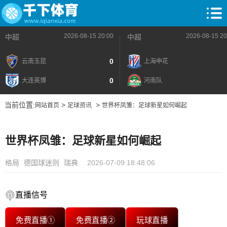
2026-08-15 20:00
2026-08-15 20
中超
中超
0
云南玉昆
上海申花
0
大连英博
河南队
当前位置:
>
>
网站首页
足球资讯
世界杯凤雏：足球新星如何崛起
世界杯凤雏：足球新星如何崛起
格局
德国球迷则
瑞典
2026-07-09 18:48:06
直播信号
免费直播①
免费直播②
玩球直播