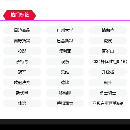
热门标签
周边商品
广州大学
瑜伽垫
南野拓实
巴基斯坦
虎皮
投影
叙利亚
百岁山
沙特青
误伤
2034杯优胜组9-16
冠军
思维
升级档
欧冠决赛
德比
飙升
斯伐甲
移动脚
勇士骑士
体温
蒂姆邓肯
亚冠东亚区第6轮