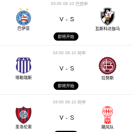
03:00
08-10
巴西甲
V
S
-
巴伊亚
瓦斯科达伽马
即将开始
04:00
08-10
阿甲
V
S
-
塔勒瑞斯
拉努斯
即将开始
04:00
08-10
阿甲
V
S
-
圣洛伦索
飓风队