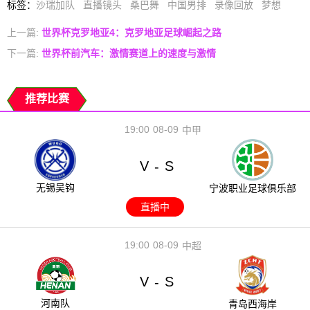
标签
：
沙瑞加队
直播镜头
桑巴舞
中国男排
录像回放
梦想
上一篇:
世界杯克罗地亚4：克罗地亚足球崛起之路
下一篇:
世界杯前汽车：激情赛道上的速度与激情
推荐比赛
19:00
08-09
中甲
V
S
-
无锡吴钩
宁波职业足球俱乐部
直播中
19:00
08-09
中超
V
S
-
河南队
青岛西海岸