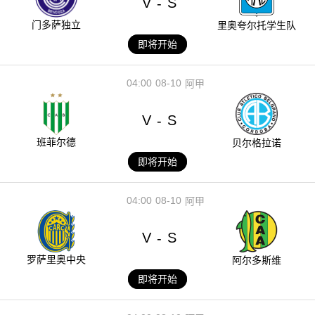
V
S
-
门多萨独立
里奥夸尔托学生队
即将开始
04:00
08-10
阿甲
V
S
-
班菲尔德
贝尔格拉诺
即将开始
04:00
08-10
阿甲
V
S
-
罗萨里奥中央
阿尔多斯维
即将开始