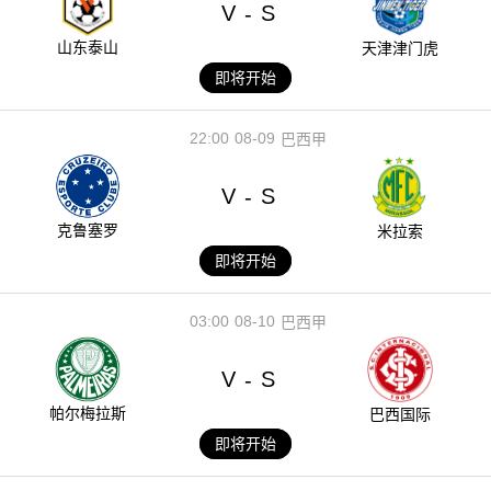
V
S
-
山东泰山
天津津门虎
即将开始
22:00
08-09
巴西甲
V
S
-
克鲁塞罗
米拉索
即将开始
03:00
08-10
巴西甲
V
S
-
帕尔梅拉斯
巴西国际
即将开始