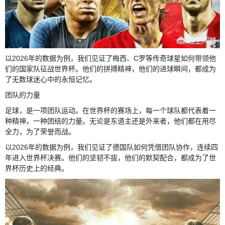
以2026年的数据为例，我们见证了梅西、C罗等传奇球星如何带领他
们的国家队征战世界杯。他们的拼搏精神，他们的进球瞬间，都成为
了无数球迷心中的永恒记忆。
团队的力量
足球，是一项团队运动。在世界杯的赛场上，每一个球队都代表着一
种精神，一种团结的力量。无论是东道主还是外来者，他们都在用尽
全力，为了荣誉而战。
以2026年的数据为例，我们见证了德国队如何凭借团队协作，连续四
年进入世界杯决赛。他们的坚韧不拔，他们的默契配合，都成为了世
界杯历史上的经典。