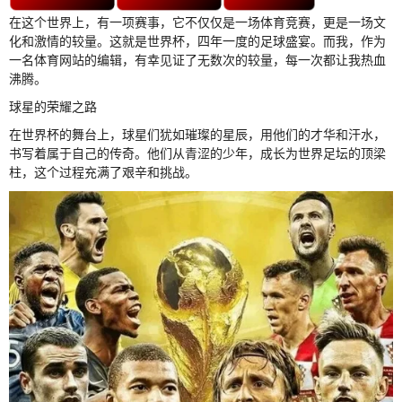
在这个世界上，有一项赛事，它不仅仅是一场体育竞赛，更是一场文
化和激情的较量。这就是世界杯，四年一度的足球盛宴。而我，作为
一名体育网站的编辑，有幸见证了无数次的较量，每一次都让我热血
沸腾。
球星的荣耀之路
在世界杯的舞台上，球星们犹如璀璨的星辰，用他们的才华和汗水，
书写着属于自己的传奇。他们从青涩的少年，成长为世界足坛的顶梁
柱，这个过程充满了艰辛和挑战。