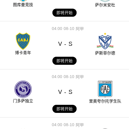
图库曼竞技
萨尔米安杜
即将开始
04:00
08-10
阿甲
V
S
-
博卡青年
萨斯菲尔德
即将开始
04:00
08-10
阿甲
V
S
-
门多萨独立
里奥夸尔托学生队
即将开始
04:00
08-10
阿甲