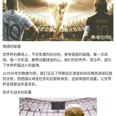
情感的碰撞
世界杯的赛场上，不仅有激烈的对抗，更有情感的碰撞。每一次进
球，每一次失误，都牵动着球迷的心。他们的欢呼声、哭泣声，成为
了世界杯最动人的旋律。
以2026年的数据为例，我们见证了阿根廷队球迷如何在梅西进球后疯
狂庆祝，而德国队球迷在失利后默默承受。这些情感的流露，让世界
杯变得更加丰富多彩。
技术与战术的较量