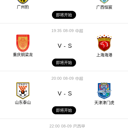
广州豹
广西恒宸
即将开始
19:35
08-09
中超
V
S
-
重庆铜梁龙
上海海港
即将开始
20:00
08-09
中超
V
S
-
山东泰山
天津津门虎
即将开始
22:00
08-09
巴西甲