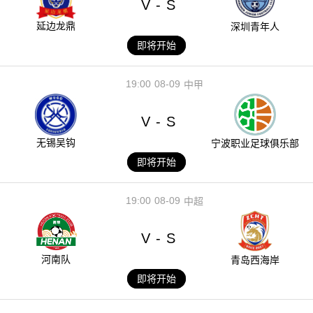
V
S
-
延边龙鼎
深圳青年人
即将开始
19:00
08-09
中甲
V
S
-
无锡吴钩
宁波职业足球俱乐部
即将开始
19:00
08-09
中超
V
S
-
河南队
青岛西海岸
即将开始