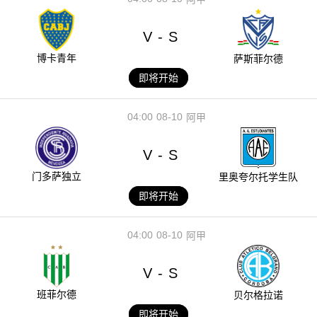
V
S
-
博卡青年
萨斯菲尔德
即将开始
04:00
08-10
阿甲
V
S
-
门多萨独立
里奥夸尔托学生队
即将开始
04:00
08-10
阿甲
V
S
-
班菲尔德
贝尔格拉诺
即将开始