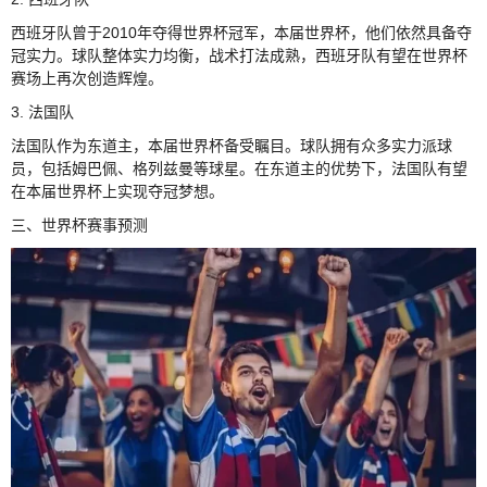
西班牙队曾于2010年夺得世界杯冠军，本届世界杯，他们依然具备夺
冠实力。球队整体实力均衡，战术打法成熟，西班牙队有望在世界杯
赛场上再次创造辉煌。
3. 法国队
法国队作为东道主，本届世界杯备受瞩目。球队拥有众多实力派球
员，包括姆巴佩、格列兹曼等球星。在东道主的优势下，法国队有望
在本届世界杯上实现夺冠梦想。
三、世界杯赛事预测