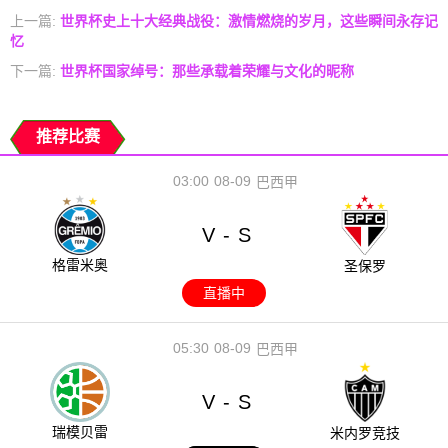
上一篇:
世界杯史上十大经典战役：激情燃烧的岁月，这些瞬间永存记
忆
下一篇:
世界杯国家绰号：那些承载着荣耀与文化的昵称
推荐比赛
03:00
08-09
巴西甲
V
S
-
格雷米奥
圣保罗
直播中
05:30
08-09
巴西甲
V
S
-
瑞模贝雷
米内罗竞技