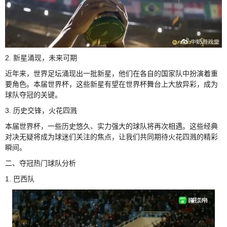
2. 新星涌现，未来可期
近年来，世界足坛涌现出一批新星，他们在各自的国家队中扮演着重
要角色。本届世界杯，这些新星有望在世界杯舞台上大放异彩，成为
球队夺冠的关键。
3. 历史交锋，火花四溅
本届世界杯，一些历史悠久、实力强大的球队将再次相遇。这些经典
对决无疑将成为球迷们关注的焦点，让我们共同期待火花四溅的精彩
瞬间。
二、夺冠热门球队分析
1. 巴西队