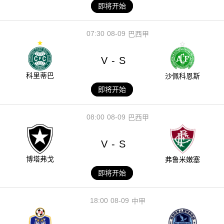
即将开始
07:30
08-09
巴西甲
V
S
-
科里蒂巴
沙佩科恩斯
即将开始
08:00
08-09
巴西甲
V
S
-
博塔弗戈
弗鲁米嫩塞
即将开始
18:00
08-09
中甲