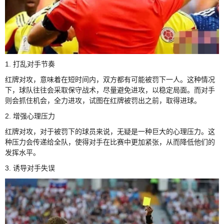
1. 打乱对手节奏
红牌对攻，意味着在短时间内，双方都有可能被罚下一人。这种情况
下，球队往往会采取保守战术，尽量避免进攻，以稳定局面。而对手
则会抓住机会，全力进攻，试图在红牌被罚出之前，取得进球。
2. 增强心理压力
红牌对攻，对于被罚下的球员来说，无疑是一种巨大的心理压力。这
种压力会传递给全队，使得对手在比赛中更加紧张，从而降低他们的
发挥水平。
3. 诱导对手失误