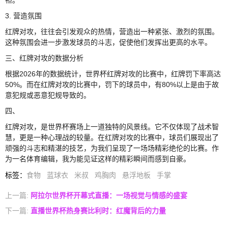
袒。
3. 营造氛围
红牌对攻，往往会引发观众的热情，营造出一种紧张、激烈的氛围。
这种氛围会进一步激发球员的斗志，促使他们发挥出更高的水平。
三、红牌对攻的数据分析
根据2026年的数据统计，世界杯红牌对攻的比赛中，红牌罚下率高达
50%。而在红牌对攻的比赛中，罚下的球员中，有80%以上是由于故
意犯规或恶意犯规导致的。
四、
红牌对攻，是世界杯赛场上一道独特的风景线。它不仅体现了战术智
慧，更是一种心理战的较量。在红牌对攻的比赛中，球员们展现出了
顽强的斗志和精湛的技艺，为我们呈现了一场场精彩绝伦的比赛。作
为一名体育编辑，我为能见证这样的精彩瞬间而感到自豪。
标签
：
食物
蓝球衣
米叔
鸡胸肉
悬浮地板
手掌
上一篇:
阿拉尔世界杯开幕式直播：一场视觉与情感的盛宴
下一篇:
直播世界杯热身赛比利时：红魔背后的力量