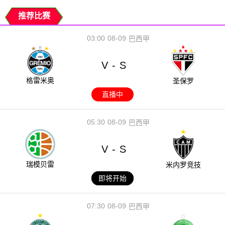
推荐比赛
03:00
08-09
巴西甲
V
S
-
格雷米奥
圣保罗
直播中
05:30
08-09
巴西甲
V
S
-
瑞模贝雷
米内罗竞技
即将开始
07:30
08-09
巴西甲