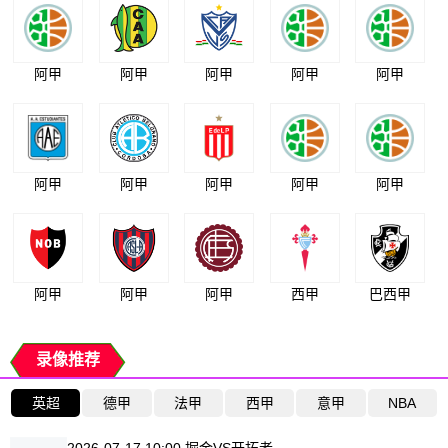
阿甲
阿甲
阿甲
阿甲
阿甲
阿甲
阿甲
阿甲
阿甲
阿甲
阿甲
阿甲
阿甲
西甲
巴西甲
录像推荐
英超
德甲
法甲
西甲
意甲
NBA