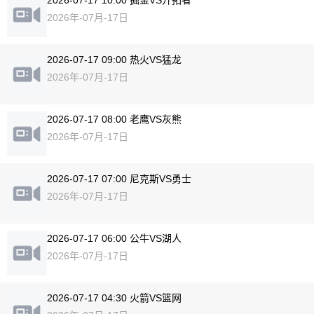
2026-07-17 10:00 掘金VS开拓者
2026年-07月-17日
2026-07-17 09:00 热火VS猛龙
2026年-07月-17日
2026-07-17 08:00 老鹰VS灰熊
2026年-07月-17日
2026-07-17 07:00 尼克斯VS勇士
2026年-07月-17日
2026-07-17 06:00 公牛VS湖人
2026年-07月-17日
2026-07-17 04:30 火箭VS篮网