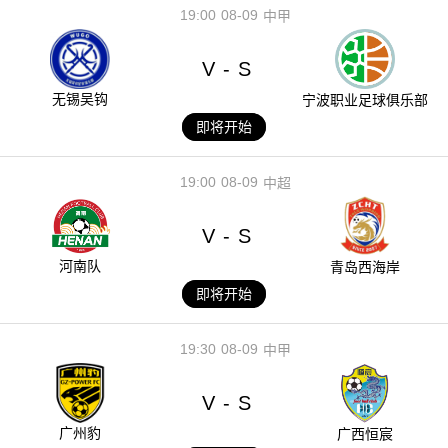
19:00
08-09
中甲
V
S
-
无锡吴钩
宁波职业足球俱乐部
即将开始
19:00
08-09
中超
V
S
-
河南队
青岛西海岸
即将开始
19:30
08-09
中甲
V
S
-
广州豹
广西恒宸