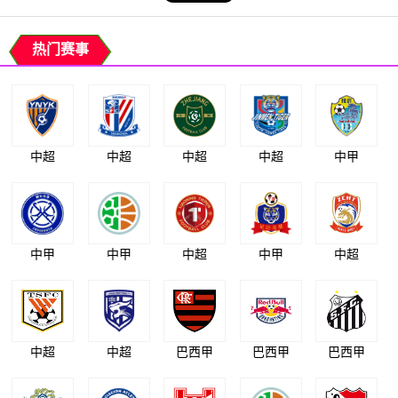
热门赛事
中超
中超
中超
中超
中甲
中甲
中甲
中超
中甲
中超
中超
中超
巴西甲
巴西甲
巴西甲