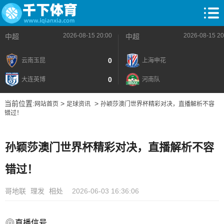
2026-08-15 20:00
2026-08-15 20
中超
中超
0
云南玉昆
上海申花
0
大连英博
河南队
当前位置:
>
>
网站首页
足球资讯
孙颖莎澳门世界杯精彩对决，直播解析不容
错过！
孙颖莎澳门世界杯精彩对决，直播解析不容
错过！
哥地联
理发
相处
2026-06-03 16:36:06
直播信号