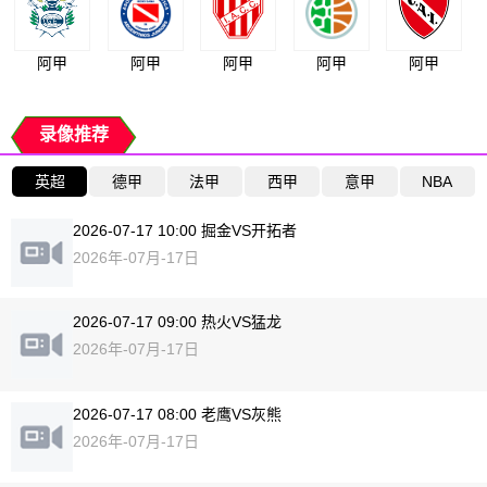
阿甲
阿甲
阿甲
阿甲
阿甲
录像推荐
英超
德甲
法甲
西甲
意甲
NBA
2026-07-17 10:00 掘金VS开拓者
2026年-07月-17日
2026-07-17 09:00 热火VS猛龙
2026年-07月-17日
2026-07-17 08:00 老鹰VS灰熊
2026年-07月-17日