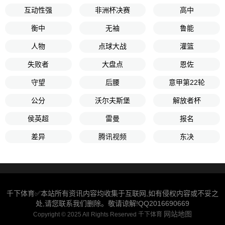
互动性强
非洲杯决赛
高中
衡中
无袖
鲁能
人物
点球大战
灌篮
失败者
大盘点
恩佐
守望
后腰
意甲第22轮
公分
沃尔夫斯堡
解放者杯
侯英超
雷曼
报名
差异
腾讯视频
东决
千下体育✅本站所有资讯内容均收集于互联网,如有侵权内容或不妥之
处,请您联系我们删除。敬请谅解!QQ2016690669
网站地图
Copyright © 2025 All Rights Reserved 千下体育