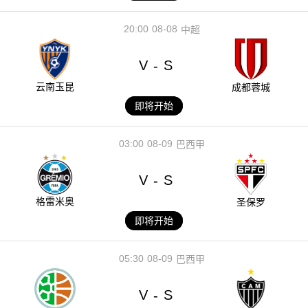
20:00
08-08
中超
V
S
-
云南玉昆
成都蓉城
即将开始
03:00
08-09
巴西甲
V
S
-
格雷米奥
圣保罗
即将开始
05:30
08-09
巴西甲
V
S
-