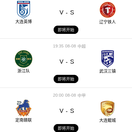
V
S
-
大连英博
辽宁铁人
即将开始
19:35
08-08
中超
V
S
-
浙江队
武汉三镇
即将开始
20:00
08-08
中甲
V
S
-
定南赣联
大连鲲城
即将开始