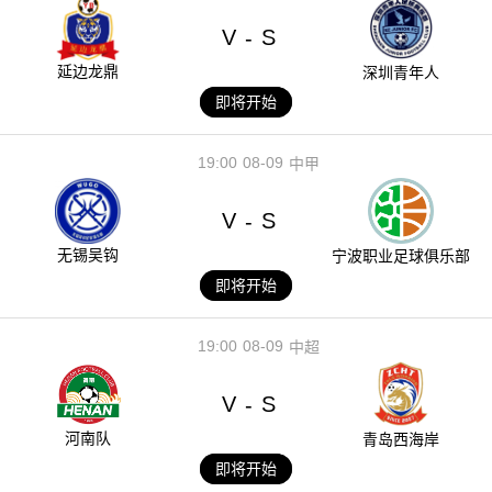
V
S
-
延边龙鼎
深圳青年人
即将开始
19:00
08-09
中甲
V
S
-
无锡吴钩
宁波职业足球俱乐部
即将开始
19:00
08-09
中超
V
S
-
河南队
青岛西海岸
即将开始