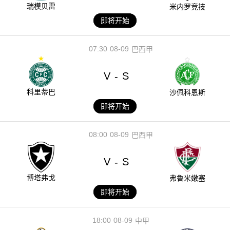
瑞模贝雷
米内罗竞技
即将开始
07:30
08-09
巴西甲
V
S
-
科里蒂巴
沙佩科恩斯
即将开始
08:00
08-09
巴西甲
V
S
-
博塔弗戈
弗鲁米嫩塞
即将开始
18:00
08-09
中甲