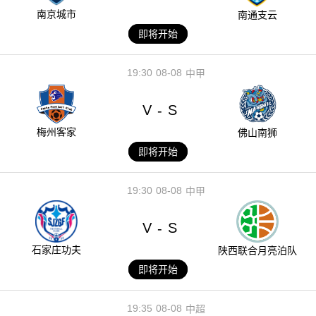
南京城市
南通支云
即将开始
19:30
08-08
中甲
V
S
-
梅州客家
佛山南狮
即将开始
19:30
08-08
中甲
V
S
-
石家庄功夫
陕西联合月亮泊队
即将开始
19:35
08-08
中超