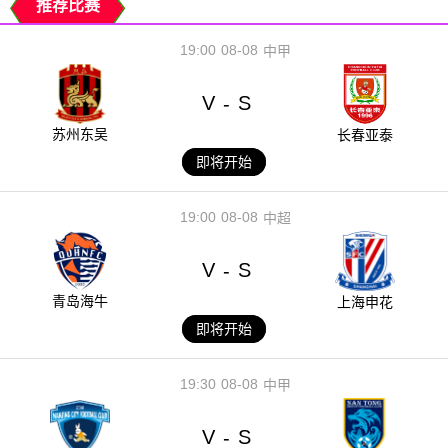
推荐比赛
19:00
08-08
中甲
V
S
-
苏州东吴
长春亚泰
即将开始
19:00
08-08
中超
V
S
-
青岛海牛
上海申花
即将开始
19:30
08-08
中甲
V
S
-