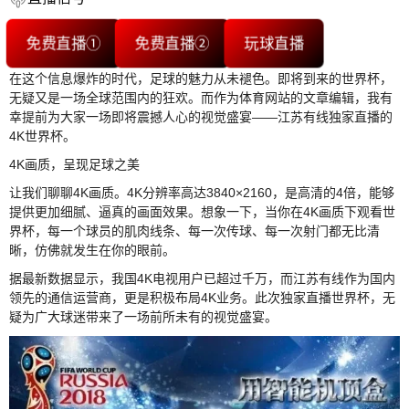
免费直播①
免费直播②
玩球直播
在这个信息爆炸的时代，足球的魅力从未褪色。即将到来的世界杯，
无疑又是一场全球范围内的狂欢。而作为体育网站的文章编辑，我有
幸提前为大家一场即将震撼人心的视觉盛宴——江苏有线独家直播的
4K世界杯。
4K画质，呈现足球之美
让我们聊聊4K画质。4K分辨率高达3840×2160，是高清的4倍，能够
提供更加细腻、逼真的画面效果。想象一下，当你在4K画质下观看世
界杯，每一个球员的肌肉线条、每一次传球、每一次射门都无比清
晰，仿佛就发生在你的眼前。
据最新数据显示，我国4K电视用户已超过千万，而江苏有线作为国内
领先的通信运营商，更是积极布局4K业务。此次独家直播世界杯，无
疑为广大球迷带来了一场前所未有的视觉盛宴。