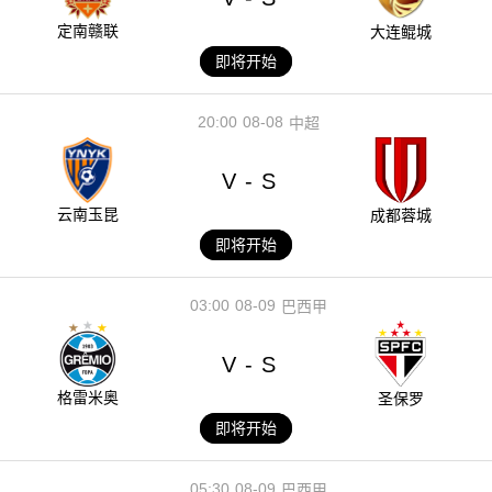
定南赣联
大连鲲城
即将开始
20:00
08-08
中超
V
S
-
云南玉昆
成都蓉城
即将开始
03:00
08-09
巴西甲
V
S
-
格雷米奥
圣保罗
即将开始
05:30
08-09
巴西甲