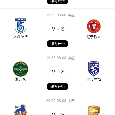
即将开始
19:35
08-08
中超
V
S
-
大连英博
辽宁铁人
即将开始
19:35
08-08
中超
V
S
-
浙江队
武汉三镇
即将开始
20:00
08-08
中甲
V
S
-