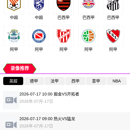
中超
中超
巴西甲
巴西甲
巴西甲
阿甲
阿甲
阿甲
阿甲
阿甲
录像推荐
英超
德甲
法甲
西甲
意甲
NBA
2026-07-17 10:00 掘金VS开拓者
2026年-07月-17日
2026-07-17 09:00 热火VS猛龙
2026年-07月-17日