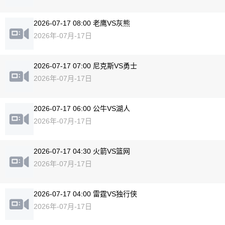
2026-07-17 08:00 老鹰VS灰熊
2026年-07月-17日
2026-07-17 07:00 尼克斯VS勇士
2026年-07月-17日
2026-07-17 06:00 公牛VS湖人
2026年-07月-17日
2026-07-17 04:30 火箭VS篮网
2026年-07月-17日
2026-07-17 04:00 雷霆VS独行侠
2026年-07月-17日