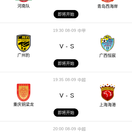
河南队
青岛西海岸
即将开始
19:30
08-09
中甲
V
S
-
广州豹
广西恒宸
即将开始
19:35
08-09
中超
V
S
-
重庆铜梁龙
上海海港
即将开始
20:00
08-09
中超