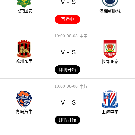
V
S
-
北京国安
深圳新鹏城
直播中
19:00
08-08
中甲
V
S
-
苏州东吴
长春亚泰
即将开始
19:00
08-08
中超
V
S
-
青岛海牛
上海申花
即将开始